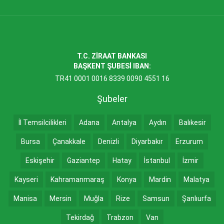
T.C. ZİRAAT BANKASI
BAŞKENT ŞUBESİ IBAN:
TR41 0001 0016 8339 0090 4551 16
Şubeler
İl Temsilcilikleri
Adana
Antalya
Aydın
Balıkesir
Bursa
Çanakkale
Denizli
Diyarbakır
Erzurum
Eskişehir
Gaziantep
Hatay
İstanbul
İzmir
Kayseri
Kahramanmaraş
Konya
Mardin
Malatya
Manisa
Mersin
Muğla
Rize
Samsun
Şanlıurfa
Tekirdağ
Trabzon
Van