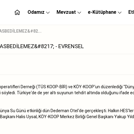
Odamız
Mevzuat
e-Kütüphane
Et
ASBEDİLEMEZ&#82...
ASBEDİLEMEZ&#8217; - EVRENSEL
peratifleri Derneği (TÜS KOOP-BİR) ve KÖY-KOOP‘un düzenlediği "Düny
ni söyledi. Türkiye‘de de yer altı suyunun tehdit altında olduğunu ifade
a Su Günü etkinliği dün Dedeman Otel‘de gerçekleşti. Halkın HES‘lere 
 Başkanı Halis Uysal, KÖY-KOOP Merkez Birliği Genel Başkanı Yakup Yıldı