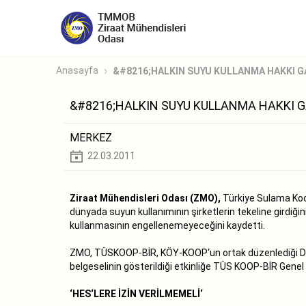
Anasayfa
&#8216;HALKIN SUYU KULLANMA HAKKI G
&#8216;HALKIN SUYU KULLANMA HAKKI G
MERKEZ
22.03.2011
Ziraat Mühendisleri Odası (ZMO),
Türkiye Sulama Koo
dünyada suyun kullanımının şirketlerin tekeline girdiği
kullanmasının engellenemeyeceğini kaydetti.
ZMO, TÜSKOOP-BİR, KÖY-KOOP‘un ortak düzenlediği Düny
belgeselinin gösterildiği etkinliğe TÜS KOOP-BİR Genel
‘HES‘LERE İZİN VERİLMEMELİ‘