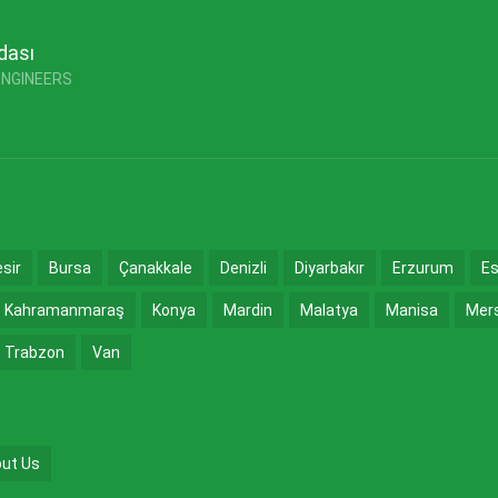
dası
ENGINEERS
esir
Bursa
Çanakkale
Denizli
Diyarbakır
Erzurum
Es
Kahramanmaraş
Konya
Mardin
Malatya
Manisa
Mer
Trabzon
Van
ut Us