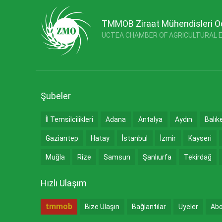
TMMOB Ziraat Mühendisleri O
UCTEA CHAMBER OF AGRICULTURAL 
Şubeler
İl Temsilcilikleri
Adana
Antalya
Aydın
Balık
Gaziantep
Hatay
İstanbul
İzmir
Kayseri
Muğla
Rize
Samsun
Şanlıurfa
Tekirdağ
Hızlı Ulaşım
tmmob
Bize Ulaşın
Bağlantılar
Üyeler
Abo