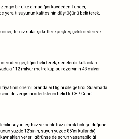
an zengin bir ülke olmadığını kaydeden Tuncer,
de yeraltı suyunun kalitesinin düştüğünü belirterek,
 Tuncer, temiz sular şirketlere peşkeş çekilmeden ve
nemden geçtiğini belirterek, senelerdir kullanılan
adaki 112 milyar metre küp su rezervinin 43 milyar
n fiyatının önemli oranda arttığını dile getirdi. Sulamada
sinin de vergisini ödediklerini belirtti. CHP Genel
ebilir suyun eşitsiz ve adaletsiz olarak bölüşüldüğüne
unun yüzde 12‘sinin, suyun yüzde 85‘ini kullandığı
kaynakları yeterli görünse de sorun yaşanabildiği