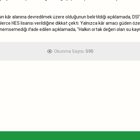
n kâr alanına devredilmek üzere olduğunun belirtildiği açıklamada, DSİ‘n
lerce HES lisansı verildiğine dikkat çekti. Yalnızca kâr amacı güden özel
ni önemsemediği ifade edilen açıklamada, "Halkın ortak değeri olan su kay
Okunma Sayısı:
590