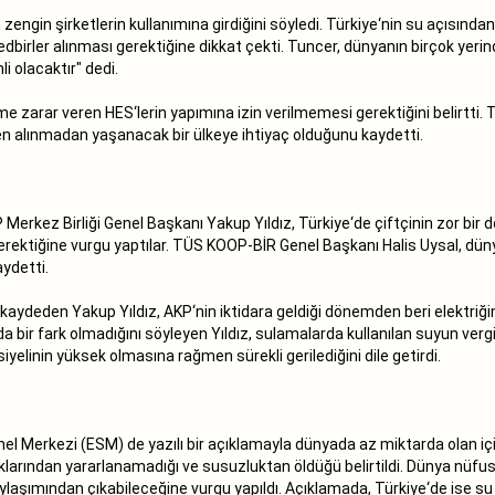
 zengin şirketlerin kullanımına girdiğini söyledi. Türkiye‘nin su açısınd
dbirler alınması gerektiğine dikkat çekti. Tuncer, dünyanın birçok yerin
i olacaktır" dedi.
e zarar veren HES‘lerin yapımına izin verilmemesi gerektiğini belirtti.
en alınmadan yaşanacak bir ülkeye ihtiyaç olduğunu kaydetti.
kez Birliği Genel Başkanı Yakup Yıldız, Türkiye‘de çiftçinin zor bir dö
ktiğine vurgu yaptılar. TÜS KOOP-BİR Genel Başkanı Halis Uysal, düny
ydetti.
ı kaydeden Yakup Yıldız, AKP‘nin iktidara geldiği dönemden beri elektriği
nda bir fark olmadığını söyleyen Yıldız, sulamalarda kullanılan suyun vergi
yelinin yüksek olmasına rağmen sürekli gerilediğini dile getirdi.
l Merkezi (ESM) de yazılı bir açıklamayla dünyada az miktarda olan içil
klarından yararlanamadığı ve susuzluktan öldüğü belirtildi. Dünya nüfus
laşımından çıkabileceğine vurgu yapıldı. Açıklamada, Türkiye‘de ise su 