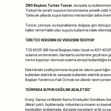
ZMO Başkanı Turhan Tuncer
, dünyada su kullanımının
Türkiye‘de yeraltı suyunun korunmasına yönelik ciddi te
"Gelecek yıllarda suyun kalitesi miktarından daha öneml
Tuncer, çevreye, su kaynaklarına, doğaya, geri dönüşüm
halkın temel hakkı olan suyunu kullanma hakkı ellerind
‘ÜRETİCİ VERGİNİN DE VERGİSİNİ ÖDÜYOR‘
TÜS KOOP-BİR Genel Başkanı Halis Uysal ve KÖY-KOOP Mer
sulama sisteminden, damlama sistemine geçilmesi gere
metre küpünün tarımsal sulama amaçlı kullanıldığını ka
Elektrikteki özelleştirmenin büyük bir sıkıntı yarattığın
kullanılan elektrik ile sanayide kullanılan elektrik arası
Başkan Yardımcısı Faik Öztırak ise ülkede tarım potansi
‘DÜNYADA SUYUN DAĞILIMI ADALETSİZ‘
Enerji, Sanayi ve Maden Kamu Emekçileri Sendikası Gene
dikkat çekti. Açıklamada, milyonlarca insanın su kayna
kaydedilen açıklamada, dünyada savaşların artık su pay