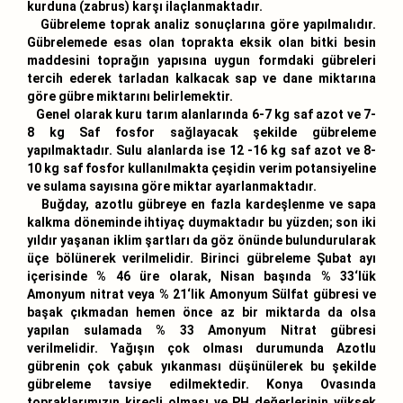
kurduna (zabrus) karşı ilaçlanmaktadır.
Gübreleme toprak analiz sonuçlarına göre yapılmalıdır.
Gübrelemede esas olan toprakta eksik olan bitki besin
maddesini toprağın yapısına uygun formdaki gübreleri
tercih ederek tarladan kalkacak sap ve dane miktarına
göre gübre miktarını belirlemektir.
Genel olarak kuru tarım alanlarında 6-7 kg saf azot ve 7-
8 kg Saf fosfor sağlayacak şekilde gübreleme
yapılmaktadır. Sulu alanlarda ise 12 -16 kg saf azot ve 8-
10 kg saf fosfor kullanılmakta çeşidin verim potansiyeline
ve sulama sayısına göre miktar ayarlanmaktadır.
Buğday, azotlu gübreye en fazla kardeşlenme ve sapa
kalkma döneminde ihtiyaç duymaktadır bu yüzden; son iki
yıldır yaşanan iklim şartları da göz önünde bulundurularak
üçe bölünerek verilmelidir. Birinci gübreleme Şubat ayı
içerisinde % 46 üre olarak, Nisan başında % 33‘lük
Amonyum nitrat veya % 21‘lik Amonyum Sülfat gübresi ve
başak çıkmadan hemen önce az bir miktarda da olsa
yapılan sulamada % 33 Amonyum Nitrat gübresi
verilmelidir. Yağışın çok olması durumunda Azotlu
gübrenin çok çabuk yıkanması düşünülerek bu şekilde
gübreleme tavsiye edilmektedir. Konya Ovasında
topraklarımızın kireçli olması ve PH değerlerinin yüksek