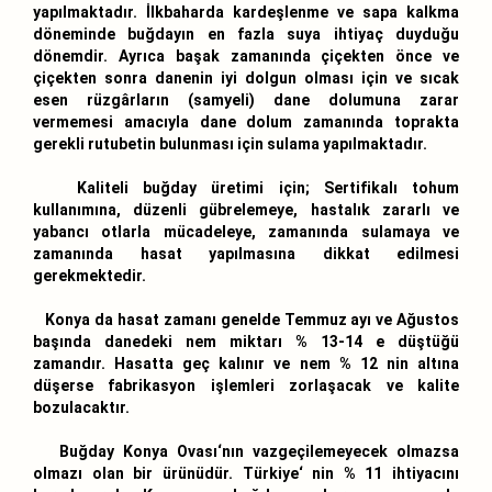
yapılmaktadır. İlkbaharda kardeşlenme ve sapa kalkma
döneminde buğdayın en fazla suya ihtiyaç duyduğu
dönemdir. Ayrıca başak zamanında çiçekten önce ve
çiçekten sonra danenin iyi dolgun olması için ve sıcak
esen rüzgârların (samyeli) dane dolumuna zarar
vermemesi amacıyla dane dolum zamanında toprakta
gerekli rutubetin bulunması için sulama yapılmaktadır.
Kaliteli buğday üretimi için; Sertifikalı tohum
kullanımına, düzenli gübrelemeye, hastalık zararlı ve
yabancı otlarla mücadeleye, zamanında sulamaya ve
zamanında hasat yapılmasına dikkat edilmesi
gerekmektedir.
Konya da hasat zamanı genelde Temmuz ayı ve Ağustos
başında danedeki nem miktarı % 13-14 e düştüğü
zamandır. Hasatta geç kalınır ve nem % 12 nin altına
düşerse fabrikasyon işlemleri zorlaşacak ve kalite
bozulacaktır.
Buğday Konya Ovası‘nın vazgeçilemeyecek olmazsa
olmazı olan bir ürünüdür. Türkiye‘ nin % 11 ihtiyacını