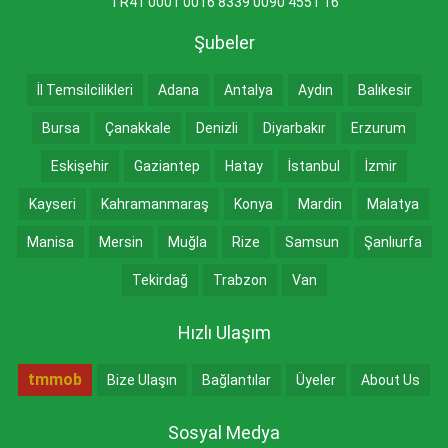
TR41 0001 0016 8339 0090 4551 16
Şubeler
İl Temsilcilikleri
Adana
Antalya
Aydın
Balıkesir
Bursa
Çanakkale
Denizli
Diyarbakır
Erzurum
Eskişehir
Gaziantep
Hatay
İstanbul
İzmir
Kayseri
Kahramanmaraş
Konya
Mardin
Malatya
Manisa
Mersin
Muğla
Rize
Samsun
Şanlıurfa
Tekirdağ
Trabzon
Van
Hızlı Ulaşım
tmmob
Bize Ulaşın
Bağlantılar
Üyeler
About Us
Sosyal Medya