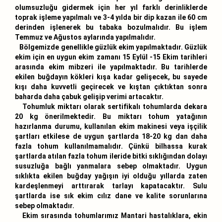
olumsuzluğu gidermek için her yıl farklı derinliklerde
toprak işleme yapılmalı ve 3-4 yılda bir dip kazan ile 60 cm
derinden işlenerek bu tabaka bozulmalıdır. Bu işlem
Temmuz ve Ağustos aylarında yapılmalıdır.
Bölgemizde genellikle güzlük ekim yapılmaktadır. Güzlük
ekim için en uygun ekim zamanı 15 Eylül -15 Ekim tarihleri
arasında ekim mibzeri ile yapılmaktadır. Bu tarihlerde
ekilen buğdayın kökleri kışa kadar gelişecek, bu sayede
kışı daha kuvvetli geçirecek ve kıştan çıktıktan sonra
baharda daha çabuk gelişip verimi artacaktır.
Tohumluk miktarı olarak sertifikalı tohumlarda dekara
20 kg önerilmektedir. Bu miktarı tohum yatağının
hazırlanma durumu, kullanılan ekim makinesi veya işçilik
şartları etkilese de uygun şartlarda 18-20 kg dan daha
fazla tohum kullanılmamalıdır. Çünkü bilhassa kurak
şartlarda atılan fazla tohum ileride bitki sıklığından dolayı
susuzluğa bağlı yanmalara sebep olmaktadır. Uygun
sıklıkta ekilen buğday yağışın iyi olduğu yıllarda zaten
kardeşlenmeyi arttırarak tarlayı kapatacaktır. Sulu
şartlarda ise sık ekim cılız dane ve kalite sorunlarına
sebep olmaktadır.
Ekim sırasında tohumlarımız Mantari hastalıklara, ekin