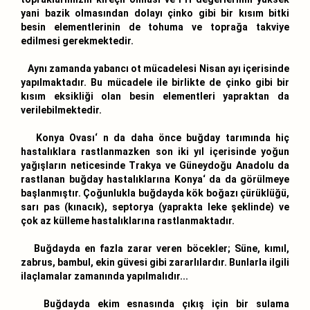
yani bazik olmasından dolayı çinko gibi bir kısım bitki
besin elementlerinin de tohuma ve toprağa takviye
edilmesi gerekmektedir.
Aynı zamanda yabancı ot mücadelesi Nisan ayı içerisinde
yapılmaktadır. Bu mücadele ile birlikte de çinko gibi bir
kısım eksikliği olan besin elementleri yapraktan da
verilebilmektedir.
Konya Ovası‘ n da daha önce buğday tarımında hiç
hastalıklara rastlanmazken son iki yıl içerisinde yoğun
yağışların neticesinde Trakya ve Güneydoğu Anadolu da
rastlanan buğday hastalıklarına Konya‘ da da görülmeye
başlanmıştır. Çoğunlukla buğdayda kök boğazı çürüklüğü,
sarı pas (kınacık), septorya (yaprakta leke şeklinde) ve
çok az külleme hastalıklarına rastlanmaktadır.
Buğdayda en fazla zarar veren böcekler; Süne, kımıl,
zabrus, bambul, ekin güvesi gibi zararlılardır. Bunlarla ilgili
ilaçlamalar zamanında yapılmalıdır...
Buğdayda ekim esnasında çıkış için bir sulama