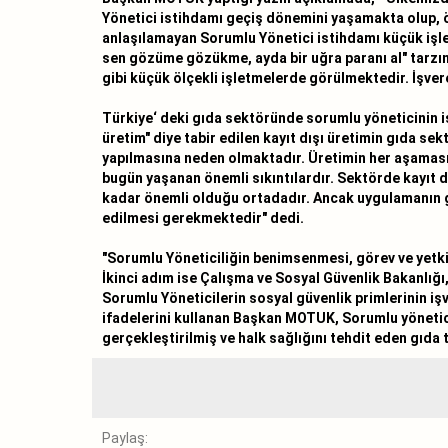
Yönetici istihdamı geçiş dönemini yaşamakta olup, ö
anlaşılamayan Sorumlu Yönetici istihdamı küçük işle
sen gözüme gözükme, ayda bir uğra paranı al" tarzınd
gibi küçük ölçekli işletmelerde görülmektedir. İşve
Türkiye‘ deki gıda sektöründe sorumlu yöneticinin iş
üretim" diye tabir edilen kayıt dışı üretimin gıda 
yapılmasına neden olmaktadır. Üretimin her aşamasın
bugün yaşanan önemli sıkıntılardır. Sektörde kayıt d
kadar önemli olduğu ortadadır. Ancak uygulamanın ge
edilmesi gerekmektedir" dedi.
"Sorumlu Yöneticiliğin benimsenmesi, görev ve yetkile
İkinci adım ise Çalışma ve Sosyal Güvenlik Bakanlığı
Sorumlu Yöneticilerin sosyal güvenlik primlerinin işve
ifadelerini kullanan Başkan MOTUK, Sorumlu yöneticilik 
gerçekleştirilmiş ve halk sağlığını tehdit eden gıda 
Paylaş: