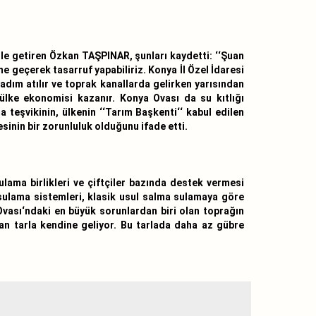
le getiren Özkan TAŞPINAR, şunları kaydetti: ‘‘Şuan
e geçerek tasarruf yapabiliriz. Konya İl Özel İdaresi
adım atılır ve toprak kanallarda gelirken yarısından
ülke ekonomisi kazanır. Konya Ovası da su kıtlığı
 teşvikinin, ülkenin ‘‘Tarım Başkenti‘‘ kabul edilen
esinin bir zorunluluk olduğunu ifade etti.
ama birlikleri ve çiftçiler bazında destek vermesi
 sulama sistemleri, klasik usul salma sulamaya göre
Ovası‘ndaki en büyük sorunlardan biri olan toprağın
an tarla kendine geliyor. Bu tarlada daha az gübre