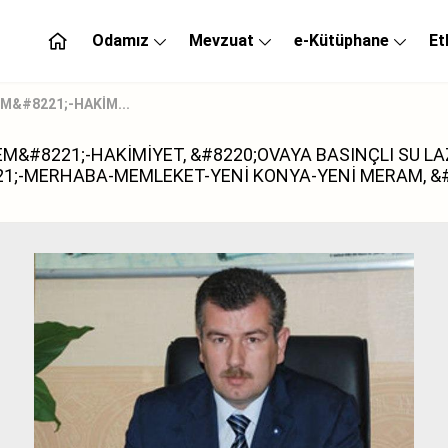
Odamız
Mevzuat
e-Kütüphane
Et
M&#8221;-HAKİM...
M&#8221;-HAKİMİYET, &#8220;OVAYA BASINÇLI SU LA
1;-MERHABA-MEMLEKET-YENİ KONYA-YENİ MERAM, &#