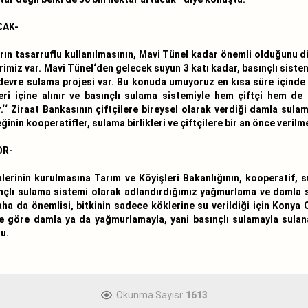
CAK-
rın tasarruflu kullanılmasının, Mavi Tünel kadar önemli olduğunu di
rimiz var. Mavi Tünel‘den gelecek suyun 3 katı kadar, basınçlı sistem
 devre sulama projesi var. Bu konuda umuyoruz en kısa süre içinde 
ri içine alınır ve basınçlı sulama sistemiyle hem çiftçi hem de 
‘ Ziraat Bankasının çiftçilere bireysel olarak verdiği damla sulama
inin kooperatifler, sulama birlikleri ve çiftçilere bir an önce verilm
OR-
nin kurulmasına Tarım ve Köyişleri Bakanlığının, kooperatif, sul
asınçlı sulama sistemi olarak adlandırdığımız yağmurlama ve damla
a da önemlisi, bitkinin sadece köklerine su verildiği için Konya 
üne göre damla ya da yağmurlamayla, yani basınçlı sulamayla sulan
tu.
Okunma Sayısı:
1613