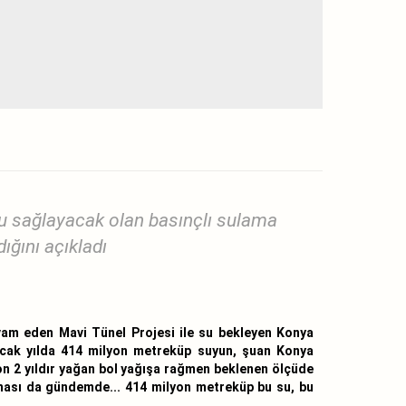
 sağlayacak olan basınçlı sulama
ığını açıkladı
m eden Mavi Tünel Projesi ile su bekleyen Konya
acak yılda 414 milyon metreküp suyun, şuan Konya
son 2 yıldır yağan bol yağışa rağmen beklenen ölçüde
ması da gündemde... 414 milyon metreküp bu su, bu