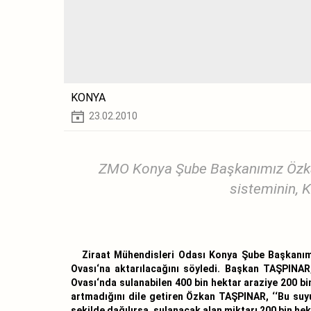
KONYA
23.02.2010
ZMO Konya Şube Başkanımız Özkan
sisteminin, K
Ziraat Mühendisleri Odası Konya Şube Başkanımı
Ovası‘na aktarılacağını söyledi. Başkan TAŞPINA
Ovası‘nda sulanabilen 400 bin hektar araziye 200 bi
artmadığını dile getiren Özkan TAŞPINAR, ‘‘Bu su
şekilde dağılırsa, sulanacak alan miktarı 200 bin hek