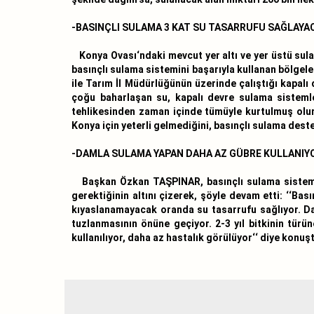
-BASINÇLI SULAMA 3 KAT SU TASARRUFU SAĞLAYA
Konya Ovası‘ndaki mevcut yer altı ve yer üstü sula
basınçlı sulama sistemini başarıyla kullanan bölgele
ile Tarım İl Müdürlüğünün üzerinde çalıştığı kapalı
çoğu baharlaşan su, kapalı devre sulama sistemle
tehlikesinden zaman içinde tümüyle kurtulmuş olur.‘
Konya için yeterli gelmediğini, basınçlı sulama desteğ
-DAMLA SULAMA YAPAN DAHA AZ GÜBRE KULLANIY
Başkan Özkan TAŞPINAR, basınçlı sulama sistemleri
gerektiğinin altını çizerek, şöyle devam etti: ‘‘B
kıyaslanamayacak oranda su tasarrufu sağlıyor. Dah
tuzlanmasının önüne geçiyor. 2-3 yıl bitkinin tür
kullanılıyor, daha az hastalık görülüyor‘‘ diye konuş