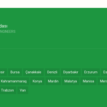
dası
ENGINEERS
esir
Bursa
Çanakkale
Denizli
Diyarbakır
Erzurum
Es
Kahramanmaraş
Konya
Mardin
Malatya
Manisa
Mer
Trabzon
Van