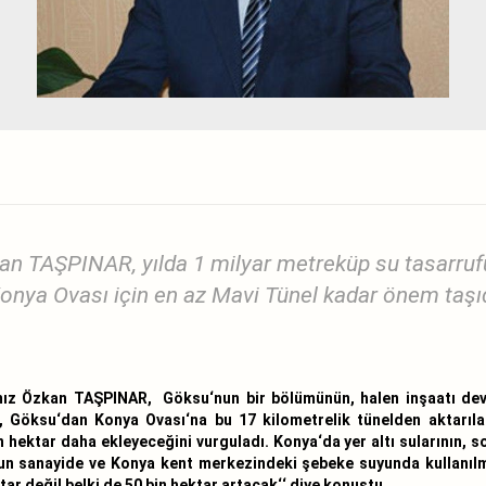
 TAŞPINAR, yılda 1 milyar metreküp su tasarrufu
onya Ovası için en az Mavi Tünel kadar önem taşıd
z Özkan TAŞPINAR, Göksu‘nun bir bölümünün, halen inşaatı deva
R, Göksu‘dan Konya Ovası‘na bu 17 kilometrelik tünelden aktarıl
n hektar daha ekleyeceğini vurguladı. Konya‘da yer altı sularının, 
yun sanayide ve Konya kent merkezindeki şebeke suyunda kullanıl
tar değil belki de 50 bin hektar artacak‘‘ diye konuştu.