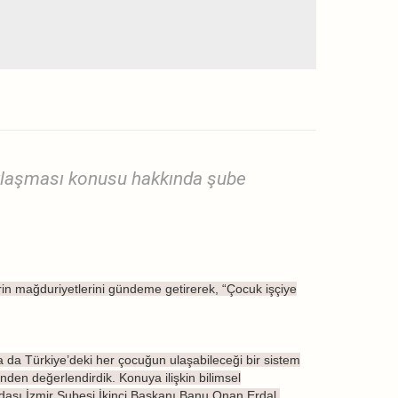
aklaşması konusu hakkında şube
rin mağduriyetlerini gündeme getirerek, “Çocuk işçiye
a da Türkiye’deki her çocuğun ulaşabileceği bir sistem
nden değerlendirdik. Konuya ilişkin bilimsel
ası İzmir Şubesi İkinci Başkanı Banu Onan Erdal,