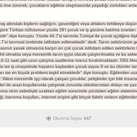
ü öne sürerek, çocukların eğitime ulaşmasında yaşadığı zorlukları anlat
ş altındaki kişilerin sağlığını, güvenliğini veya ahlakını tehlikeye düşü
e göre Türkiye nüfusunun yüzde 28’i çocuk ve iş gücüne katılma oranları 
 diye konuştu. Yüzde 44.7’si tarımda Türkiye’de çocuk işçiliğine ilişki
7’si tarımsal üretimde istihdam edilmektedir” dedi. Tarım sektörünün ge
ılmasının yasak olmasına karşın en çok çocuk istihdam edilen sektörlerin 
hil olmakta veya mevsimlik tarım işçisi olarak çalıştırılmakta ve bu se
ak 10-11 saat gibi uzun çalışma saatlerine maruz bırakılmaktadır. İSİG M
da ise iş cinayetinde hayatını kaybeden çocuk sayısı 8 ve bu ölümler tar
ı ise en büyük problemi teşkil etmektedir” diye konuştu. Eğitimden uzak
“Ailesi mevsimlik işçi olarak çalışan çocuklar, yetişkinler için bile insa
eri ile arazi koşullarında çalışmak zorunda olduklarından dolayı ne yazı
na virüs sebebiyle uzaktan eğitim sürecinde yürütülen eğitim sisteminde
ği, barınma koşulları, internet erişimi gibi birçok faktör onların eğitim
Okunma Sayısı:
647