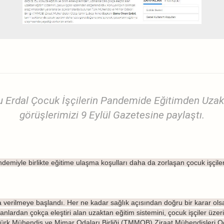
u Erdal Çocuk İşçilerin Pandemide Eğitimden Uz
görüşlerimizi 9 Eylül Gazetesine paylaştı.
emiyle birlikte eğitime ulaşma koşulları daha da zorlaşan çocuk işçile
 verilmeye başlandı. Her ne kadar sağlık açısından doğru bir karar ols
nlardan çokça eleştiri alan uzaktan eğitim sistemini, çocuk işçiler üzeri
ürk Mühendis ve Mimar Odaları Birliği (TMMOB) Ziraat Mühendisleri Od