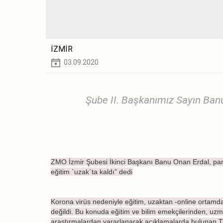
İZMİR
03.09.2020
Şube II. Başkanımız Sayın Ban
ZMO İzmir Şubesi İkinci Başkanı Banu Onan Erdal, pand
eğitim `uzak`ta kaldı” dedi
Korona virüs nedeniyle eğitim, uzaktan -online ortamda
değildi. Bu konuda eğitim ve bilim emekçilerinden, uzma
araştırmalardan yararlanarak açıklamalarda bulunan T