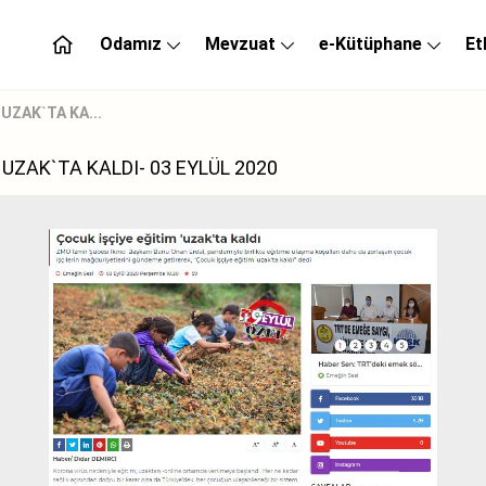
Odamız
Mevzuat
e-Kütüphane
Et
UZAK`TA KA...
`UZAK`TA KALDI- 03 EYLÜL 2020