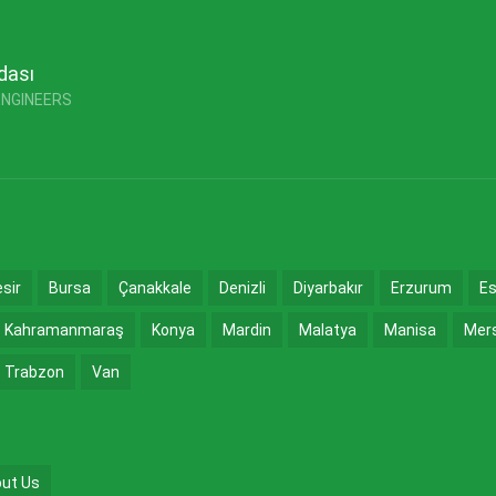
dası
ENGINEERS
esir
Bursa
Çanakkale
Denizli
Diyarbakır
Erzurum
Es
Kahramanmaraş
Konya
Mardin
Malatya
Manisa
Mer
Trabzon
Van
ut Us