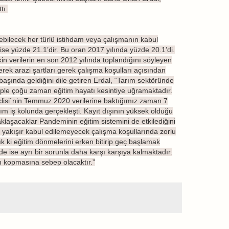
tı.
rebilecek her türlü istihdam veya çalışmanın kabul
ise yüzde 21.1’dir. Bu oran 2017 yılında yüzde 20.1’di.
n verilerin en son 2012 yılında toplandığını söyleyen
rek arazi şartları gerek çalışma koşulları açısından
başında geldiğini dile getiren Erdal, “Tarım sektöründe
beple çoğu zaman eğitim hayatı kesintiye uğramaktadır.
eclisi`nin Temmuz 2020 verilerine baktığımız zaman 7
ım iş kolunda gerçekleşti. Kayıt dışının yüksek olduğu
laşacaklar Pandeminin eğitim sistemini de etkilediğini
na yakışır kabul edilemeyecek çalışma koşullarında zorlu
k ki eğitim dönmelerini erken bitirip geç başlamak
 ise ayrı bir sorunla daha karşı karşıya kalmaktadır.
den kopmasına sebep olacaktır.”