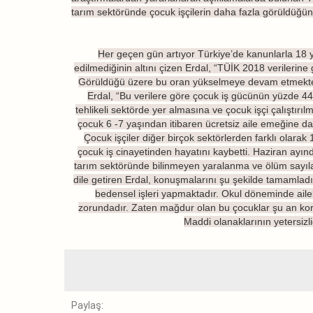
tarım sektöründe çocuk işçilerin daha fazla görüldüğün
Her geçen gün artıyor Türkiye’de kanunlarla 18 ya
edilmediğinin altını çizen Erdal, “TÜİK 2018 verilerin
Görüldüğü üzere bu oran yükselmeye devam etmektedir”
Erdal, “Bu verilere göre çocuk iş gücünün yüzde 44.
tehlikeli sektörde yer almasına ve çocuk işçi çalıştır
çocuk 6 -7 yaşından itibaren ücretsiz aile emeğine da
Çocuk işçiler diğer birçok sektörlerden farklı olar
çocuk iş cinayetinden hayatını kaybetti. Haziran ayın
tarım sektöründe bilinmeyen yaralanma ve ölüm sayılar
dile getiren Erdal, konuşmalarını şu şekilde tamamladı:
bedensel işleri yapmaktadır. Okul döneminde ailel
zorundadır. Zaten mağdur olan bu çocuklar şu an koro
Maddi olanaklarının yetersizli
Paylaş: