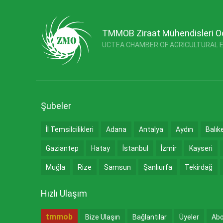
TMMOB Ziraat Mühendisleri O
UCTEA CHAMBER OF AGRICULTURAL 
Şubeler
İl Temsilcilikleri
Adana
Antalya
Aydın
Balık
Gaziantep
Hatay
İstanbul
İzmir
Kayseri
Muğla
Rize
Samsun
Şanlıurfa
Tekirdağ
Hızlı Ulaşım
tmmob
Bize Ulaşın
Bağlantılar
Üyeler
Abo