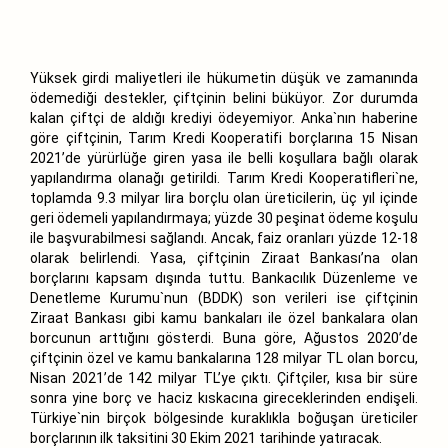
Yüksek girdi maliyetleri ile hükumetin düşük ve zamanında
ödemediği destekler, çiftçinin belini büküyor. Zor durumda
kalan çiftçi de aldığı krediyi ödeyemiyor. Anka`nın haberine
göre çiftçinin, Tarım Kredi Kooperatifi borçlarına 15 Nisan
2021’de yürürlüğe giren yasa ile belli koşullara bağlı olarak
yapılandırma olanağı getirildi. Tarım Kredi Kooperatifleri`ne,
toplamda 9.3 milyar lira borçlu olan üreticilerin, üç yıl içinde
geri ödemeli yapılandırmaya; yüzde 30 peşinat ödeme koşulu
ile başvurabilmesi sağlandı. Ancak, faiz oranları yüzde 12-18
olarak belirlendi. Yasa, çiftçinin Ziraat Bankası’na olan
borçlarını kapsam dışında tuttu. Bankacılık Düzenleme ve
Denetleme Kurumu`nun (BDDK) son verileri ise çiftçinin
Ziraat Bankası gibi kamu bankaları ile özel bankalara olan
borcunun arttığını gösterdi. Buna göre, Ağustos 2020’de
çiftçinin özel ve kamu bankalarına 128 milyar TL olan borcu,
Nisan 2021’de 142 milyar TL’ye çıktı. Çiftçiler, kısa bir süre
sonra yine borç ve haciz kıskacına gireceklerinden endişeli.
Türkiye`nin birçok bölgesinde kuraklıkla boğuşan üreticiler
borçlarının ilk taksitini 30 Ekim 2021 tarihinde yatıracak.