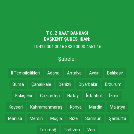
T.C. ZİRAAT BANKASI
BAŞKENT ŞUBESİ IBAN:
TR41 0001 0016 8339 0090 4551 16
Şubeler
İl Temsilcilikleri
Adana
Antalya
Aydın
Balıkesir
Bursa
Çanakkale
Denizli
Diyarbakır
Erzurum
Eskişehir
Gaziantep
Hatay
İstanbul
İzmir
Kayseri
Kahramanmaraş
Konya
Mardin
Malatya
Manisa
Mersin
Muğla
Rize
Samsun
Şanlıurfa
Tekirdağ
Trabzon
Van