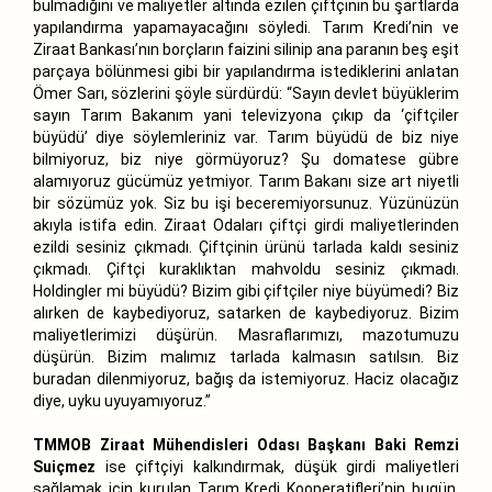
bulmadığını ve maliyetler altında ezilen çiftçinin bu şartlarda
yapılandırma yapamayacağını söyledi. Tarım Kredi’nin ve
Ziraat Bankası’nın borçların faizini silinip ana paranın beş eşit
parçaya bölünmesi gibi bir yapılandırma istediklerini anlatan
Ömer Sarı, sözlerini şöyle sürdürdü: “Sayın devlet büyüklerim
sayın Tarım Bakanım yani televizyona çıkıp da ‘çiftçiler
büyüdü’ diye söylemleriniz var. Tarım büyüdü de biz niye
bilmiyoruz, biz niye görmüyoruz? Şu domatese gübre
alamıyoruz gücümüz yetmiyor. Tarım Bakanı size art niyetli
bir sözümüz yok. Siz bu işi beceremiyorsunuz. Yüzünüzün
akıyla istifa edin. Ziraat Odaları çiftçi girdi maliyetlerinden
ezildi sesiniz çıkmadı. Çiftçinin ürünü tarlada kaldı sesiniz
çıkmadı. Çiftçi kuraklıktan mahvoldu sesiniz çıkmadı.
Holdingler mi büyüdü? Bizim gibi çiftçiler niye büyümedi? Biz
alırken de kaybediyoruz, satarken de kaybediyoruz. Bizim
maliyetlerimizi düşürün. Masraflarımızı, mazotumuzu
düşürün. Bizim malımız tarlada kalmasın satılsın. Biz
buradan dilenmiyoruz, bağış da istemiyoruz. Haciz olacağız
diye, uyku uyuyamıyoruz.”
TMMOB Ziraat Mühendisleri Odası Başkanı Baki Remzi
Suiçmez
ise çiftçiyi kalkındırmak, düşük girdi maliyetleri
sağlamak için kurulan Tarım Kredi Kooperatifleri’nin bugün,