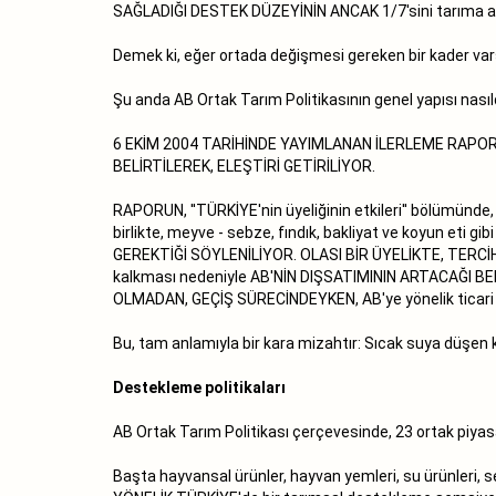
SAĞLADIĞI DESTEK DÜZEYİNİN ANCAK 1/7'sini tarıma ay
Demek ki, eğer ortada değişmesi gereken bir kader var
Şu anda AB Ortak Tarım Politikasının genel yapısı nas
6 EKİM 2004 TARİHİNDE YAYIMLANAN İLERLEME RAPOR
BELİRTİLEREK, ELEŞTİRİ GETİRİLİYOR.
RAPORUN, ''TÜRKİYE'nin üyeliğinin etkileri'' bölümünde, i
birlikte, meyve - sebze, fındık, bakliyat ve koyun eti
GEREKTİĞİ SÖYLENİLİYOR. OLASI BİR ÜYELİKTE, TERCİHL
kalkması nedeniyle AB'NİN DIŞSATIMININ ARTACAĞI B
OLMADAN, GEÇİŞ SÜRECİNDEYKEN, AB'ye yönelik ticari kıs
Bu, tam anlamıyla bir kara mizahtır: Sıcak suya düşen k
Destekleme politikaları
AB Ortak Tarım Politikası çerçevesinde, 23 ortak piya
Başta hayvansal ürünler, hayvan yemleri, su ürünleri