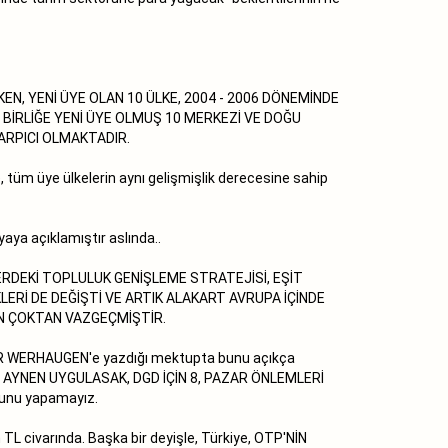
KEN, YENİ ÜYE OLAN 10 ÜLKE, 2004 - 2006 DÖNEMİNDE
 BİRLİĞE YENİ ÜYE OLMUŞ 10 MERKEZİ VE DOĞU
ÇARPICI OLMAKTADIR.
tüm üye ülkelerin aynı gelişmişlik derecesine sahip
ya açıklamıştır aslında..
HLERDEKİ TOPLULUK GENİŞLEME STRATEJİSİ, EŞİT
ERİ DE DEĞİŞTİ VE ARTIK ALAKART AVRUPA İÇİNDE
N ÇOKTAN VAZGEÇMİŞTİR.
R WERHAUGEN'e yazdığı mektupta bunu açıkça
iye'DE AYNEN UYGULASAK, DGD İÇİN 8, PAZAR ÖNLEMLERİ
Bunu yapamayız.
 TL civarında. Başka bir deyişle, Türkiye, OTP'NİN