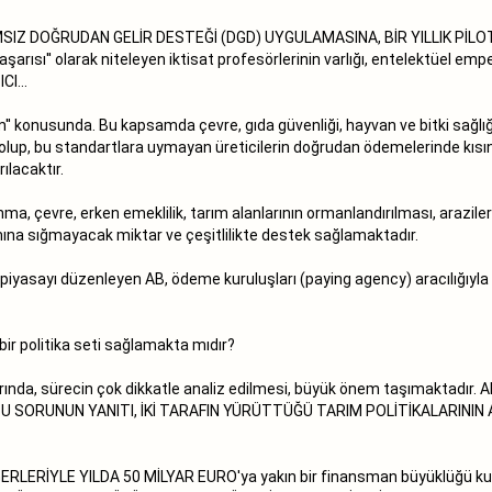
IZ DOĞRUDAN GELİR DESTEĞİ (DGD) UYGULAMASINA, BİR YILLIK PİLOT
arısı'' olarak niteleyen iktisat profesörlerinin varlığı, entelektüel 
I...
um'' konusunda. Bu kapsamda çevre, gıda güvenliği, hayvan ve bitki sağlı
ilmiş olup, bu standartlara uymayan üreticilerin doğrudan ödemelerinde k
ılacaktır.
, çevre, erken emeklilik, tarım alanlarının ormanlandırılması, arazileri
mına sığmayacak miktar ve çeşitlilikte destek sağlamaktadır.
a piyasayı düzenleyen AB, ödeme kuruluşları (paying agency) aracılığıy
bir politika seti sağlamakta mıdır?
ında, sürecin çok dikkatle analiz edilmesi, büyük önem taşımaktadır.
? BU SORUNUN YANITI, İKİ TARAFIN YÜRÜTTÜĞÜ TARIM POLİTİKALARIN
ERLERİYLE YILDA 50 MİLYAR EURO'ya yakın bir finansman büyüklüğü kull