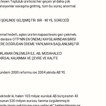
teyen Topluluk üreticisi her geçen yıl daha çok
vansiyonlar savaşına girilmiş, tüm bu süreç anormal
 ŞEKLİNDE GELİŞMİŞTİR. BİR - İKİ YIL SÜRECEĞİ
mel hedefi, aşkın üretim kapasitesini geri çekmek,
 birdenbire OTP'NİN EN ÖNEMLİ KAYGILARINDAN BİRİSİ
İLERE DOĞRUDAN ÖDEME YAPILMAYA BAŞLANILMIŞTIR.
IKLANAN ÖNLEMLER İLE, AB, MÜDAHALECİ
RSAL KALKINMA VE ÇEVRE VE KALİTE
ündem 2000 reformu ise 2004 yılında AB'YE
mektedir ki, halen 103 milyar euroluk AB bütçesinin 43
up, bunun 520 milyon eurosu tarıma özgülenmiştir.
cinde tarım sektörüne para yağacak'' beklentilerinin ne