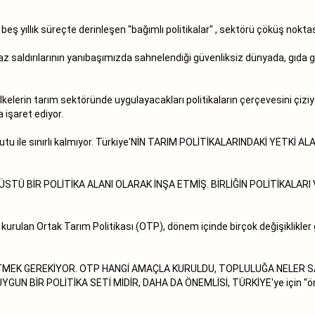
beş yıllık süreçte derinleşen ''bağımlı politikalar'' , sektörü çöküş nok
z saldırılarının yanıbaşımızda sahnelendiği güvenliksiz dünyada, gıd
elerin tarım sektöründe uygulayacakları politikaların çerçevesini çiziyor
a işaret ediyor.
 boyutu ile sınırlı kalmıyor. Türkiye'NİN TARIM POLİTİKALARINDAKİ YET
ÜSTÜ BİR POLİTİKA ALANI OLARAK İNŞA ETMİŞ. BİRLİĞİN POLİTİKALARI 
kurulan Ortak Tarım Politikası (OTP), dönem içinde birçok değişiklikler 
İZ ETMEK GEREKİYOR. OTP HANGİ AMAÇLA KURULDU, TOPLULUĞA NELER 
N BİR POLİTİKA SETİ MİDİR, DAHA DA ÖNEMLİSİ, TÜRKİYE'ye için ''öngör