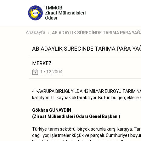
Anasayfa
AB ADAYLIK SÜRECİNDE TARIMA PARA YAĞ
AB ADAYLIK SÜRECİNDE TARIMA PARA YAĞ
MERKEZ
17.12.2004
<İ>AVRUPA BİRLİĞİ, YILDA 43 MİLYAR EUROYU TARIMINA
katrilyon TL kaynak aktarabiliyor. Bütün bu gerçeklere k
Gökhan GÜNAYDIN
(Ziraat Mühendisleri Odası Genel Başkanı)
Türkiye tarım sektörü, birçok sorunla karşı karşıya. Tar
dağılıyor, işletmeler küçük ve parçalı. Cumhuriyet bo