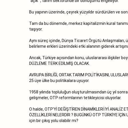
''açık'' , tarım sektöründe bir dönüşümü engelliyor.
Bu yapının üzerinde, çeyrek yüzyıldır sürdürülen ve son 
Tam da bu dönemde, merkez kapitalizmin kural tanıma
taşıyor.
Aynı süreç içinde, Dünya Ticaret Örgütü Anlaşmaları, ülk
belirleme erkleri üzerindeki etki alanının giderek artışın
Ancak, Türkiye açısından konu, uluslararası ilişkiler
DÜZLEME TERK EDİLMİŞ OLACAK.
AVRUPA BİRLİĞİ, ORTAK TARIM POLİTİKASINI, ULUSLAR
25 üye ülke bu politikalara uyuyor.
1958 yılında topluluğun oluşturulmasından üç yıl sonra 
gelişmeler, OTP reformlarının tetikleyicisi oluyorlar.
O halde, OTP'Yİ DEĞİŞTİREN DİNAMİKLERİ İYİ ANAL
ÖZELLİKLERİ NELERDİR ? BUGÜNKÜ OTP TÜRKİYE İÇİN UYGU
için bir çıkış yolu olabilir mi?