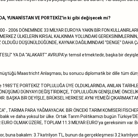
DA, YUNANİSTAN VE PORTEKİZ'in ki gibi değişecek mi?
000 - 2006 DÖNEMİNDE 33 MİLYAR EUROYA YAKIN BİR FON KULLANIRLAR
 MERKEZ ÜLKELERİN KIRSAL KALKINMA YOLUNDAKİ GEREKSİNİMLERİNİN,
AZ OLDUĞU DÜŞÜNÜLDÜĞÜNDE, KAYNAK DAĞILIMINDAKİ ''DENGE'' DAHA 
' YA DA ''ALAKART'' AVRUPA'yı temsil etmektedir, başka bir deyişle, 
ştüğü Maastricht Anlaşması, bu sonucu diplomatik bir dille tüm dünya
tan ve 1985'TE PORTEKİZ TOPLULUĞA ÜYE OLDUKLARINDA, ANILAN TARİ
DÖNÜŞÜMÜ DÜNYAYI DEĞİŞTİRDİKÇE, TOPLULUĞUN GENİŞLEME ÖNCELİKL
. BAŞKA BİR DEYİŞLE, BRÜKSEL HERKESE AYNI YEMEĞİ ÇIKARMAKTA
A'' , TARIMA PARA YAĞMAYACAK. BİR ÖNCEKİ TARIM KOMİSERİ FİSCHE
kalabalık ve daha yoksul bir ülke. Ortak Tarım Politikamızı bugün Türk
AR EURO OLMAK ÜZERE, TOPLAM 11.3 MİLYAR EURO'ya gereksinim var. 
yor, buna bakalım: 3.7 katrilyon TL, bunun da gerçekleşmesi 3.2 katrilyon