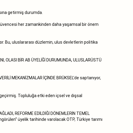
tasına getirmiş durumda.
a güvencesi her zamankinden daha yaşamsal bir önem
. Bu, uluslararası düzlemin, ulus devletlerin politika
Kİ ALANI, OLASI BİR AB ÜYELİĞİ DURUMUNDA, ULUSLARÜSTÜ
VERİLİ MEKANİZMALAR İÇİNDE BRÜKSEL'de saptanıyor,
geçirmiş. Topluluğa etki eden içsel ve dışsal
SAĞLADI, REFORME EDİLDİĞİ DÖNEMLERİN TEMEL
ülen'' üyelik tarihinde varolacak OTP, Türkiye tarımı