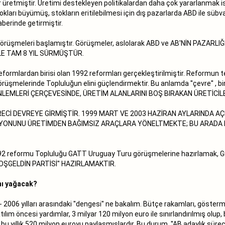
 üretmiştir. Üretimi destekleyen politikalardan daha çok yararlanmak is
kları büyümüş, stokların eritilebilmesi için dış pazarlarda ABD ile süb
berinde getirmiştir.
örüşmeleri başlamıştır. Görüşmeler, aslolarak ABD ve AB'NİN PAZARLIĞI
LE TAM 8 YIL SÜRMÜŞTÜR.
mlardan birisi olan 1992 reformları gerçekleştirilmiştir. Reformun te
rüşmelerinde Topluluğun elini güçlendirmektir. Bu anlamda ''çevre'' ,
ÖNLEMLERİ ÇERÇEVESİNDE, ÜRETİM ALANLARINI BOŞ BIRAKAN ÜRETİC
ECİ DEVREYE GİRMİŞTİR. 1999 MART VE 2003 HAZİRAN AYLARINDA AÇ
ONUNU ÜRETİMDEN BAĞIMSIZ ARAÇLARA YÖNELTMEKTE; BU ARADA KI
2 reformu Topluluğu GATT Uruguay Turu görüşmelerine hazırlamak, G
HOŞGELDİN PARTİSİ'' HAZIRLAMAKTIR.
ı yağacak?
 2006 yılları arasındaki ''dengesi'' ne bakalım. Bütçe rakamları, göster
tılım öncesi yardımlar, 3 milyar 120 milyon euro ile sınırlandırılmış ol
 bu yıllık 520 milyon euroyu paylaşmışlardır. Bu durum, ''AB adaylık süre