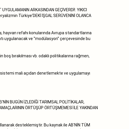
 UYGULAMANIN ARKASINDAN GEÇİVERDİ!. YIKICI
emperyalizmin Türkiye'DEKİ İŞGAL SERÜVENİNİ OLANCA
ğı, hayvan refahı konularında Avrupa standartlarına
ısıntı uygulanacak ve ''modülasyon'' çerçevesinde bu
n boş bırakılması vb. odaklı politikalarına rağmen,
la sistemi mali açıdan denetlemekte ve uygulamayı
 AB'NİN BUGÜN İZLEDİĞİ TARIMSAL POLİTİKALAR,
IN AMAÇLARININ ÖRTÜŞÜP ÖRTÜŞMEMESİ İLE YAKINDAN
anarak desteklemiştir. Bu kaynak ile AB'NİN TÜM