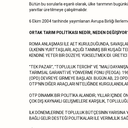
Bütün bu sorularla eşanlı olarak, ülke tarımının bugünkü 
yanıtlar üretilmeye çalışılmalıdır.
6 Ekim 2004 tarihinde yayımlanan Avrupa Birliği İler
ORTAK TARIM POLİTİKASI NEDİR, NEDEN DEĞİŞİYOR
ROMA ANLAŞMASI İLE AET KURULDUĞUNDA, SAVAŞLARL
ÜLKENİN YURTTAŞLARI, AÇLIĞI TANIMIŞ BİR KUŞAĞI 
KENDİNE YETER BİR DÜZEYE YÜKSELTMEK İDİ. ÜRETİCİ 
''TEK PAZAR'', ''TOPLULUK TERCİHİ'' VE ''MALİ DAYA
TARIMSAL GARANTİ VE YÖNVERME FONU (FEOGA). 1967
(OPD) DEVREYE GİRMEYE BAŞLADI. BUGÜN AB, 23 OPD'ne sa
OTP'NİN DİĞER ARAÇLARI NİTELİĞİNDE KURGULANDILA
OTP DİNAMİK BİR POLİTİKA ALANIDIR, YILLAR İÇİNDE
ÇOK DIŞ KAYNAKLI GELİŞMELERE KARŞILIK, TOPLULUĞUN
İLK DÖNEMLERİNDE TOPLULUK BÜTÇESİNİN YARISINA 
BAĞLI GELİR DESTEĞİ POLİTİKALARI İLE VERİMLİLİK S