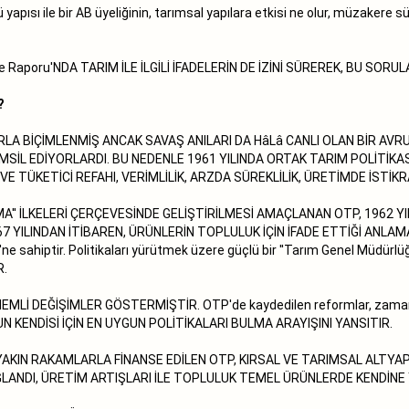
yapısı ile bir AB üyeliğinin, tarımsal yapılara etkisi ne olur, müzakere sü
leme Raporu'NDA TARIM İLE İLGİLİ İFADELERİN DE İZİNİ SÜREREK, BU SOR
?
A BİÇİMLENMİŞ ANCAK SAVAŞ ANILARI DA HâLâ CANLI OLAN BİR AVR
TEMSİL EDİYORLARDI. BU NEDENLE 1961 YILINDA ORTAK TARIM POLİTİ
VE TÜKETİCİ REFAHI, VERİMLİLİK, ARZDA SÜREKLİLİK, ÜRETİMDE İSTİKR
NIŞMA'' İLKELERİ ÇERÇEVESİNDE GELİŞTİRİLMESİ AMAÇLANAN OTP, 1962 Y
 YILINDAN İTİBAREN, ÜRÜNLERİN TOPLULUK İÇİN İFADE ETTİĞİ ANLAM
hiptir. Politikaları yürütmek üzere güçlü bir ''Tarım Genel Müdürlüğü'
R.
 ÖNEMLİ DEĞİŞİMLER GÖSTERMİŞTİR. OTP'de kaydedilen reformlar, za
 KENDİSİ İÇİN EN UYGUN POLİTİKALARI BULMA ARAYIŞINI YANSITIR.
YAKIN RAKAMLARLA FİNANSE EDİLEN OTP, KIRSAL VE TARIMSAL ALTYA
AĞLANDI, ÜRETİM ARTIŞLARI İLE TOPLULUK TEMEL ÜRÜNLERDE KENDİNE Y