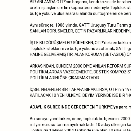
BİR ANLAMDA OTP'nin başarısı, kendi krizini de beraber
üretmiş, aşkın üretim kapasitesi nedeniyle Topluluk sto
bütçe yükü ve uluslararası alanda sürtüşmeleri de bera
Aynı süreçte, 1986 yılında, GATT Uruguay Turu Tarım g
SANILAN GÖRÜŞMELER, ÇETİN PAZARLIKLAR NEDENİY
İŞTE BU GÖRÜŞMELER SÜRERKEN, OTP'deki en köklü refor
Topluluk stoklarını ve bütçe yükünü azaltmak, GATT gö
HALİNE GELİVERMİŞTİR. ALAN KORUMA (SET-ASİDE) 
ARKASINDAN, GÜNDEM 2000 DİYE ANILAN REFORM SÜR
POLİTİKALARDAN VAZGEÇMEKTE, DESTEK KOMPOZİSY
POLİTİKALARINI ÖNE ÇIKARMAKTADIR.
İÇSEL NEDENLER BİR TARAFA BIRAKILIRSA, OTP'nin 199
KATILACAK 10 YENİ ÜLKEYE, DEYİM YERİNDE İSE BİR ''
ADAYLIK SÜRECİNDE GERÇEKTEN TÜRKİYE'ye para m
Bu soruyu yanıtlarken, önce, topluluk bütçesinin, 2000 -
milyar eurosu tarıma ayrılmaktadır. 10 aday ülke için ka
Topluluğa 1 Mayıs 2004 tarihinde üye olan 10 ülke, işte