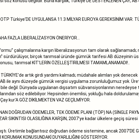
söz konusu değildir. Buna karşılık, Türkiye'DE DESTEKLENEN ÇAY, AB'de
arıyor. OTP Türkiye'DE UYGULANSA 11.3 MİLYAR EUROYA GEREKSİNİM VAR
HA FAZLA LİBERALİZASYON ÖNERİYOR...
mu'' çalışmalarına karşın liberalizasyonun tam olarak sağlanamadı; müd
n'' sürdürülüyor, birçok tarımsal üründe gümrük tarifesi AB düzeyinin ü
öz konusu, tarımsal KİT'LERİN ÖZELLEŞTİRİLMESİ TAMAMLANAMADI!..
E'de artık girdi yardımı kalmadı; müdahale alımları yok denecek dü
si AB ile aynı düzeyde gümrük vergisi uygulama zorunluluğumuz yok. Üre
usu bile değil. Dünyada uygulanan dışsatım sübvansiyonlarının neredeyse
arından söz edilebiliyor. Hepsinden önemlisi, yokluğu hala doldurulama
rı, Çay kur'A GÖZ DİKİLMEKTEN VAZ GEÇİLMİYOR.
LANAN DOĞRUDAN ÖDEMELER, TEK ÖDEME PLANI (TÖP) NA (SİNGLE P
SIKINTISI OLASILIĞINA KARŞIN, 2007'ye kadar ülkelere geçiş süresi t
ıştı. Üretimle bağlantısız doğrudan ödeme sistemine, ancak 2007'DE
INI KORUMAK KONUSUNDAKİ DUYARLILIĞINI GÖSTERİYOR.