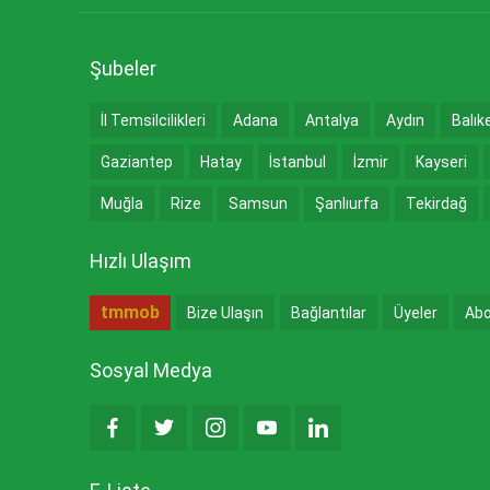
Şubeler
İl Temsilcilikleri
Adana
Antalya
Aydın
Balık
Gaziantep
Hatay
İstanbul
İzmir
Kayseri
Muğla
Rize
Samsun
Şanlıurfa
Tekirdağ
Hızlı Ulaşım
tmmob
Bize Ulaşın
Bağlantılar
Üyeler
Abo
Sosyal Medya