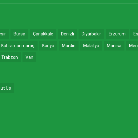
esir
Bursa
Çanakkale
Denizli
Diyarbakır
Erzurum
Es
Kahramanmaraş
Konya
Mardin
Malatya
Manisa
Mer
Trabzon
Van
ut Us