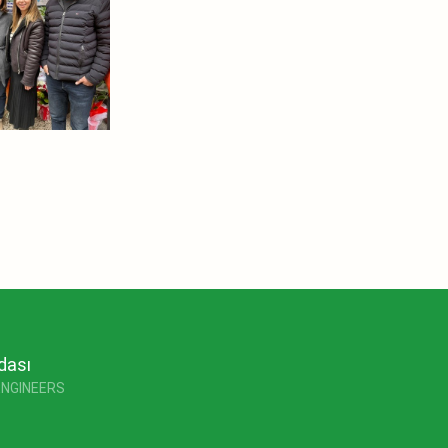
dası
ENGINEERS