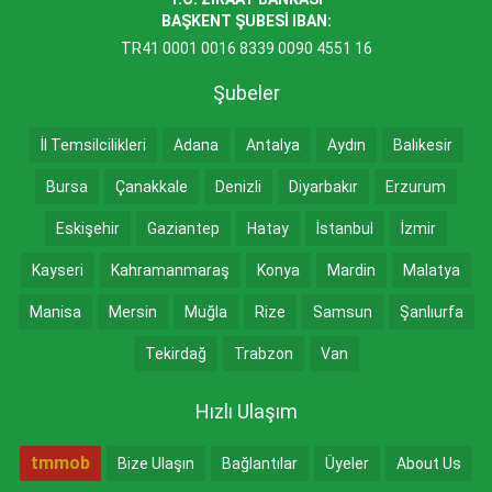
BAŞKENT ŞUBESİ IBAN:
TR41 0001 0016 8339 0090 4551 16
Şubeler
İl Temsilcilikleri
Adana
Antalya
Aydın
Balıkesir
Bursa
Çanakkale
Denizli
Diyarbakır
Erzurum
Eskişehir
Gaziantep
Hatay
İstanbul
İzmir
Kayseri
Kahramanmaraş
Konya
Mardin
Malatya
Manisa
Mersin
Muğla
Rize
Samsun
Şanlıurfa
Tekirdağ
Trabzon
Van
Hızlı Ulaşım
tmmob
Bize Ulaşın
Bağlantılar
Üyeler
About Us