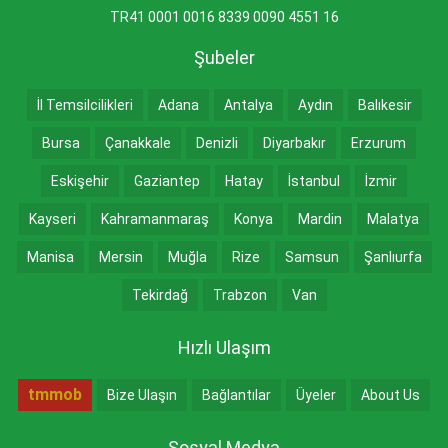
TR41 0001 0016 8339 0090 4551 16
Şubeler
İl Temsilcilikleri
Adana
Antalya
Aydın
Balıkesir
Bursa
Çanakkale
Denizli
Diyarbakır
Erzurum
Eskişehir
Gaziantep
Hatay
İstanbul
İzmir
Kayseri
Kahramanmaraş
Konya
Mardin
Malatya
Manisa
Mersin
Muğla
Rize
Samsun
Şanlıurfa
Tekirdağ
Trabzon
Van
Hızlı Ulaşım
tmmob
Bize Ulaşın
Bağlantılar
Üyeler
About Us
Sosyal Medya