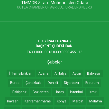
TMMOB Ziraat Mühendisleri Odası
UCTEA CHAMBER OF AGRICULTURAL ENGINEERS
T.C. ZİRAAT BANKASI
BAŞKENT ŞUBESİ IBAN:
TR41 0001 0016 8339 0090 4551 16
Şubeler
İl Temsilcilikleri
Adana
Antalya
Aydın
Balıkesir
Bursa
Çanakkale
Denizli
Diyarbakır
Erzurum
Eskişehir
Gaziantep
Hatay
İstanbul
İzmir
Kayseri
Kahramanmaraş
Konya
Mardin
Malatya