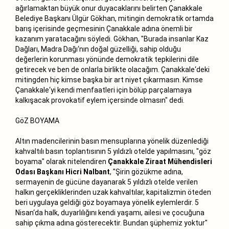
ağırlamaktan büyük onur duyacaklarını belirten Çanakkale
Belediye Başkanı Ülgür Gökhan, mitingin demokratik ortamda
barış içerisinde geçmesinin Çanakkale adına önemli bir
kazanım yaratacağını söyledi. Gökhan, "Burada insanlar Kaz
Dağları, Madra Dağı‘nın doğal güzelliği, sahip olduğu
değerlerin korunması yönünde demokratik tepkilerini dile
getirecek ve ben de onlarla birlikte olacağım. Çanakkale‘deki
mitingden hiç kimse başka bir art niyet çıkarmasın. Kimse
Çanakkale‘yi kendi menfaatleri için bölüp parçalamaya
kalkışacak provokatif eylem içersinde olmasın" dedi.
GöZ BOYAMA
Altın madencilerinin basın mensuplarına yönelik düzenlediği
kahvaltılı basın toplantısının 5 yıldızlı otelde yapılmasını, "göz
boyama" olarak nitelendiren
Çanakkale Ziraat Mühendisleri
Odası Başkanı Hicri Nalbant
, "Şirin gözükme adına,
sermayenin de gücüne dayanarak 5 yıldızlı otelde verilen
halkın gerçekliklerinden uzak kahvaltılar, kapitalizmin öteden
beri uygulaya geldiği göz boyamaya yönelik eylemlerdir. 5
Nisan‘da halk, duyarlılığını kendi yaşamı, ailesi ve çocuğuna
sahip çıkma adına gösterecektir. Bundan şüphemiz yoktur"