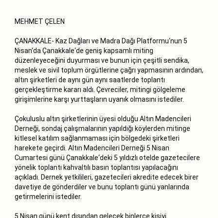
MEHMET ÇELEN
ÇANAKKALE- Kaz Dağları ve Madra Dağı Platformu‘nun 5
Nisan‘da Çanakkale‘de geniş kapsamlı miting
düzenleyeceğini duyurması ve bunun için çeşitli sendika,
meslek ve sivil toplum örgütlerine çağrı yapmasının ardından,
altın şirketleri de aynı gün aynı saatlerde toplantı
gerçekleştirme kararı aldı. Çevreciler, mitingi gölgeleme
girişimlerine karşı yurttaşların uyanık olmasını istediler.
Çokuluslu altın şirketlerinin üyesi olduğu Altın Madencileri
Derneği, sondaj çalışmalarının yapıldığı köylerden mitinge
kitlesel katılım sağlanmaması için bölgedeki şirketleri
harekete geçirdi. Altın Madencileri Derneği 5 Nisan
Cumartesi günü Çanakkale‘deki 5 yıldızlı otelde gazetecilere
yönelik toplantı kahvaltılı basın toplantısı yapılacağını
açıkladı. Dernek yetkilileri, gazetecileri akredite edecek birer
davetiye de gönderdiler ve bunu toplantı günü yanlarında
getirmelerini istediler.
5 Nisan günü kent dışından gelecek binlerce kişiyi