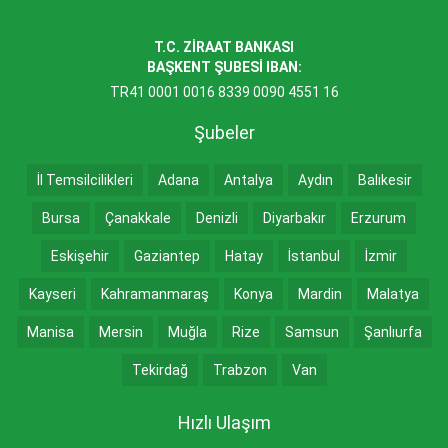
T.C. ZİRAAT BANKASI
BAŞKENT ŞUBESİ IBAN:
TR41 0001 0016 8339 0090 4551 16
Şubeler
İl Temsilcilikleri
Adana
Antalya
Aydın
Balıkesir
Bursa
Çanakkale
Denizli
Diyarbakır
Erzurum
Eskişehir
Gaziantep
Hatay
İstanbul
İzmir
Kayseri
Kahramanmaraş
Konya
Mardin
Malatya
Manisa
Mersin
Muğla
Rize
Samsun
Şanlıurfa
Tekirdağ
Trabzon
Van
Hızlı Ulaşım