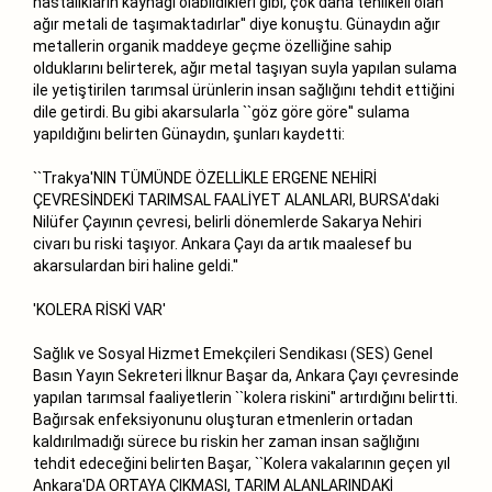
hastalıkların kaynağı olabildikleri gibi, çok daha tehlikeli olan
ağır metali de taşımaktadırlar'' diye konuştu. Günaydın ağır
metallerin organik maddeye geçme özelliğine sahip
olduklarını belirterek, ağır metal taşıyan suyla yapılan sulama
ile yetiştirilen tarımsal ürünlerin insan sağlığını tehdit ettiğini
dile getirdi. Bu gibi akarsularla ``göz göre göre'' sulama
yapıldığını belirten Günaydın, şunları kaydetti:
``Trakya'NIN TÜMÜNDE ÖZELLİKLE ERGENE NEHİRİ
ÇEVRESİNDEKİ TARIMSAL FAALİYET ALANLARI, BURSA'daki
Nilüfer Çayının çevresi, belirli dönemlerde Sakarya Nehiri
civarı bu riski taşıyor. Ankara Çayı da artık maalesef bu
akarsulardan biri haline geldi.''
'KOLERA RİSKİ VAR'
Sağlık ve Sosyal Hizmet Emekçileri Sendikası (SES) Genel
Basın Yayın Sekreteri İlknur Başar da, Ankara Çayı çevresinde
yapılan tarımsal faaliyetlerin ``kolera riskini'' artırdığını belirtti.
Bağırsak enfeksiyonunu oluşturan etmenlerin ortadan
kaldırılmadığı sürece bu riskin her zaman insan sağlığını
tehdit edeceğini belirten Başar, ``Kolera vakalarının geçen yıl
Ankara'DA ORTAYA ÇIKMASI, TARIM ALANLARINDAKİ