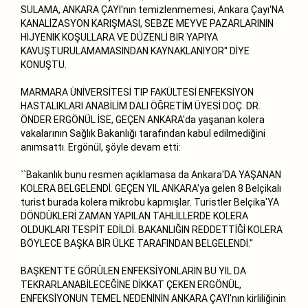
SULAMA, ANKARA ÇAYI'nın temizlenmemesi, Ankara Çayı'NA
KANALİZASYON KARIŞMASI, SEBZE MEYVE PAZARLARININ
HİJYENİK KOŞULLARA VE DÜZENLİ BİR YAPIYA
KAVUŞTURULAMAMASINDAN KAYNAKLANIYOR'' DİYE
KONUŞTU.
MARMARA ÜNİVERSİTESİ TIP FAKÜLTESİ ENFEKSİYON
HASTALIKLARI ANABİLİM DALI ÖĞRETİM ÜYESİ DOÇ. DR.
ÖNDER ERGÖNÜL İSE, GEÇEN ANKARA'da yaşanan kolera
vakalarının Sağlık Bakanlığı tarafından kabul edilmediğini
anımsattı. Ergönül, şöyle devam etti:
``Bakanlık bunu resmen açıklamasa da Ankara'DA YAŞANAN
KOLERA BELGELENDİ. GEÇEN YIL ANKARA'ya gelen 8 Belçikalı
turist burada kolera mikrobu kapmışlar. Turistler Belçika'YA
DÖNDÜKLERİ ZAMAN YAPILAN TAHLİLLERDE KOLERA
OLDUKLARI TESPİT EDİLDİ. BAKANLIĞIN REDDETTİĞİ KOLERA
BÖYLECE BAŞKA BİR ÜLKE TARAFINDAN BELGELENDİ.''
BAŞKENTTE GÖRÜLEN ENFEKSİYONLARIN BU YIL DA
TEKRARLANABİLECEĞİNE DİKKAT ÇEKEN ERGÖNÜL,
ENFEKSİYONUN TEMEL NEDENİNİN ANKARA ÇAYI'nın kirliliğinin