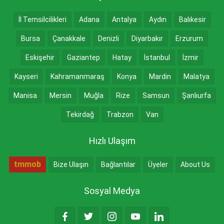
İl Temsilcilikleri
Adana
Antalya
Aydın
Balıkesir
Bursa
Çanakkale
Denizli
Diyarbakır
Erzurum
Eskişehir
Gaziantep
Hatay
İstanbul
İzmir
Kayseri
Kahramanmaraş
Konya
Mardin
Malatya
Manisa
Mersin
Muğla
Rize
Samsun
Şanlıurfa
Tekirdağ
Trabzon
Van
Hızlı Ulaşım
tmmob
Bize Ulaşın
Bağlantılar
Üyeler
About Us
Sosyal Medya