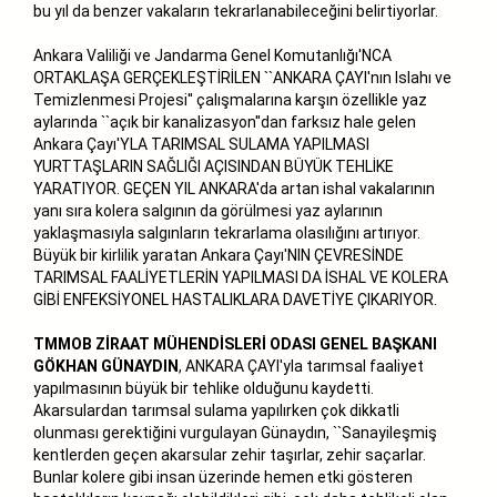
bu yıl da benzer vakaların tekrarlanabileceğini belirtiyorlar.
Ankara Valiliği ve Jandarma Genel Komutanlığı'NCA
ORTAKLAŞA GERÇEKLEŞTİRİLEN ``ANKARA ÇAYI'nın Islahı ve
Temizlenmesi Projesi'' çalışmalarına karşın özellikle yaz
aylarında ``açık bir kanalizasyon''dan farksız hale gelen
Ankara Çayı'YLA TARIMSAL SULAMA YAPILMASI
YURTTAŞLARIN SAĞLIĞI AÇISINDAN BÜYÜK TEHLİKE
YARATIYOR. GEÇEN YIL ANKARA'da artan ishal vakalarının
yanı sıra kolera salgının da görülmesi yaz aylarının
yaklaşmasıyla salgınların tekrarlama olasılığını artırıyor.
Büyük bir kirlilik yaratan Ankara Çayı'NIN ÇEVRESİNDE
TARIMSAL FAALİYETLERİN YAPILMASI DA İSHAL VE KOLERA
GİBİ ENFEKSİYONEL HASTALIKLARA DAVETİYE ÇIKARIYOR.
TMMOB ZİRAAT MÜHENDİSLERİ ODASI GENEL BAŞKANI
GÖKHAN GÜNAYDIN
, ANKARA ÇAYI'yla tarımsal faaliyet
yapılmasının büyük bir tehlike olduğunu kaydetti.
Akarsulardan tarımsal sulama yapılırken çok dikkatli
olunması gerektiğini vurgulayan Günaydın, ``Sanayileşmiş
kentlerden geçen akarsular zehir taşırlar, zehir saçarlar.
Bunlar kolere gibi insan üzerinde hemen etki gösteren