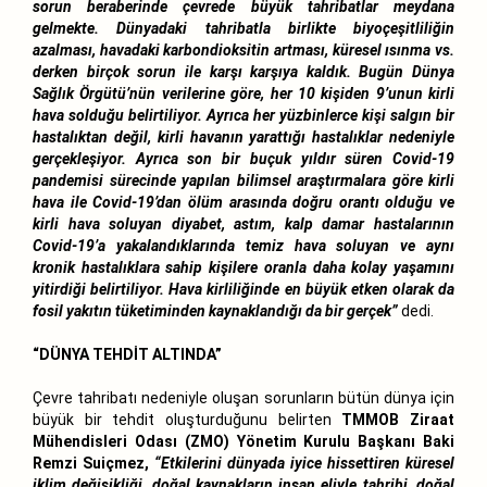
sorun beraberinde çevrede büyük tahribatlar meydana
gelmekte. Dünyadaki tahribatla birlikte biyoçeşitliliğin
azalması, havadaki karbondioksitin artması, küresel ısınma vs.
derken birçok sorun ile karşı karşıya kaldık. Bugün Dünya
Sağlık Örgütü’nün verilerine göre, her 10 kişiden 9’unun kirli
hava solduğu belirtiliyor. Ayrıca her yüzbinlerce kişi salgın bir
hastalıktan değil, kirli havanın yarattığı hastalıklar nedeniyle
gerçekleşiyor. Ayrıca son bir buçuk yıldır süren Covid-19
pandemisi sürecinde yapılan bilimsel araştırmalara göre kirli
hava ile Covid-19’dan ölüm arasında doğru orantı olduğu ve
kirli hava soluyan diyabet, astım, kalp damar hastalarının
Covid-19’a yakalandıklarında temiz hava soluyan ve aynı
kronik hastalıklara sahip kişilere oranla daha kolay yaşamını
yitirdiği belirtiliyor. Hava kirliliğinde en büyük etken olarak da
fosil yakıtın tüketiminden kaynaklandığı da bir gerçek”
dedi.
“DÜNYA TEHDİT ALTINDA”
Çevre tahribatı nedeniyle oluşan sorunların bütün dünya için
büyük bir tehdit oluşturduğunu belirten
TMMOB Ziraat
Mühendisleri Odası (ZMO) Yönetim Kurulu Başkanı Baki
Remzi Suiçmez,
“Etkilerini dünyada iyice hissettiren küresel
iklim değişikliği, doğal kaynakların insan eliyle tahribi, doğal