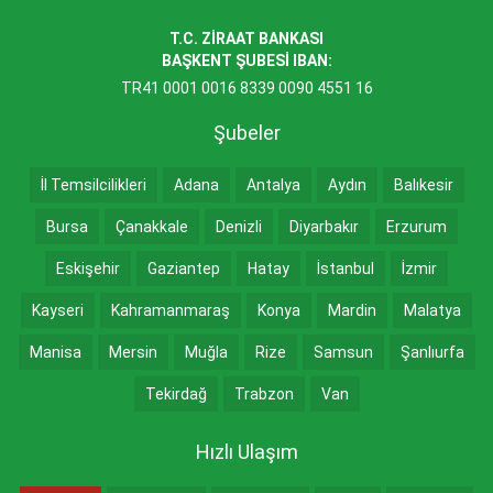
T.C. ZİRAAT BANKASI
BAŞKENT ŞUBESİ IBAN:
TR41 0001 0016 8339 0090 4551 16
Şubeler
İl Temsilcilikleri
Adana
Antalya
Aydın
Balıkesir
Bursa
Çanakkale
Denizli
Diyarbakır
Erzurum
Eskişehir
Gaziantep
Hatay
İstanbul
İzmir
Kayseri
Kahramanmaraş
Konya
Mardin
Malatya
Manisa
Mersin
Muğla
Rize
Samsun
Şanlıurfa
Tekirdağ
Trabzon
Van
Hızlı Ulaşım