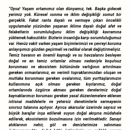
“Oysa! Yaşam ortamımız olan dünyamız, tek. Başka gidecek
yerimiz yok. Küresel ısınma ve iklim değişikliği somut bir
gerçeklik. Fakat ranta dayalı ve sermaye çıkarı öncelikli
uygulamalar yüzünden yaşanan iklime dayalı doğal afet ve
felaketlerin sorumluluğunu iklim değişikliği kavramına
yüklemek haksızlıktır. Bizlerin insanlığa karşı sorumluluğumuz
var. Henüz vakit varken yaşam biçimlerimizi ve çevreyi koruma
anlayışımızı gözden geçirmeli ve radikal olarak değiştirmeliyiz.
Temiz havanın en önemli kaynağı ve su havzalarını besleyen
doğal ve en temiz ortamlar olması nedeniyle koşulsuz
korunması ve ekosistem bütününde varlığının artırılması
gereken ormanlarımız, en verimli topraklarımızdan oluşan ve
mutlaka korunması gereken ovalarımız, tüm yurttaşlarımızın
kullanımına açık olması gereken kıyılarımız, doğal
ortamlarında özgürce akması gereken derelerimiz doğal
kaynaklarımızı koruması gereken yasal düzenlemelere eklenen
istisnai maddelerle ve yetersiz denetimlerle sermayenin
sınırsız talanına açılıyor. Ayrıca akarsular üzerinde sayısız ve
büyük barajlar inşa edilerek suyun doğal akışına müdahale
edilerek, ekosistemin bozulmasına izin verilmektedir. Sanayi
atıklarının nehir, göl ve denizlerimize salınması