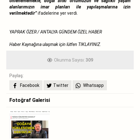
önlenememekte, doğal bitki örtümüzün ve sağlıklı yaşam
alanlarımızın imar planları ile yapılaşmalarına izin
verilmektedir”
ifadelerine yer verdi.
YAPRAK ÖZER / ANTALYA GÜNDEM ÖZEL HABER
Haber Kaynağına ulaşmak için lütfen
TIKLAYINIZ.
Okunma Sayısı:
309
Paylaş:
Facebook
Twitter
Whatsapp
Fotoğraf Galerisi