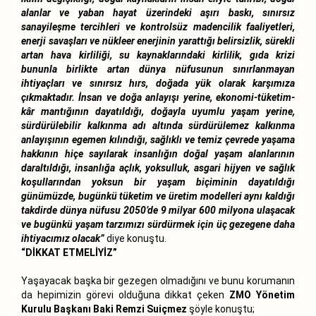
alanlar ve yaban hayat üzerindeki aşırı baskı, sınırsız
sanayileşme tercihleri ve kontrolsüz madencilik faaliyetleri,
enerji savaşları ve nükleer enerjinin yarattığı belirsizlik, sürekli
artan hava kirliliği, su kaynaklarındaki kirlilik, gıda krizi
bununla birlikte artan dünya nüfusunun sınırlanmayan
ihtiyaçları ve sınırsız hırs, doğada yük olarak karşımıza
çıkmaktadır. İnsan ve doğa anlayışı yerine, ekonomi-tüketim-
kâr mantığının dayatıldığı, doğayla uyumlu yaşam yerine,
sürdürülebilir kalkınma adı altında sürdürülemez kalkınma
anlayışının egemen kılındığı, sağlıklı ve temiz çevrede yaşama
hakkının hiçe sayılarak insanlığın doğal yaşam alanlarının
daraltıldığı, insanlığa açlık, yoksulluk, asgari hijyen ve sağlık
koşullarından yoksun bir yaşam biçiminin dayatıldığı
günümüzde, bugünkü tüketim ve üretim modelleri aynı kaldığı
takdirde dünya nüfusu 2050’de 9 milyar 600 milyona ulaşacak
ve bugünkü yaşam tarzımızı sürdürmek için üç gezegene daha
ihtiyacımız olacak”
diye konuştu.
“DİKKAT ETMELİYİZ”
Yaşayacak başka bir gezegen olmadığını ve bunu korumanın
da hepimizin görevi olduğuna dikkat çeken
ZMO Yönetim
Kurulu Başkanı Baki Remzi Suiçmez
şöyle konuştu;