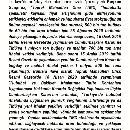
Türkiye’de buğday ekim alanlarının azaldığını söyledi.
Başkan
Suiçmez,
“Toprak Mahsulleri Ofisi (TMO) “hububatta
spekülatif kaynaklı fiyat artışlarının gıda enflasyonunu
tetikleyici etkilerini önlemek ve hububatta fiyat stokçuluğunun
önüne geçmek” gerekçesini öne sürerek, 500 bin ton buğday
ile 60 bin ton arpa ithalatı için 25 Ağustos 2020 tarihinde
ihaleye çıkacağını duyurdu. Hatırlanacağı üzere; 16 Ocak 2019
tarihli Resmi Gazete’de yayımlanan Cumhurbaşkanı Kararı ile
TMO’ya 1 milyon ton buğday ve mahlut, 700 bin ton arpa
ithalat yetkisi verilmişti. Daha sonra 15 Aralık 2019 tarihli
Resmi Gazete’de yayımlanan yeni bir Cumhurbaşkanı Kararı ile
buğday ve mahlut ithalat yetkisi 1 milyon 500 bin tona
çıkarılmıştı. Bunlara ilave olarak Toprak Mahsulleri Ofisi;
Resmi Gazete’de 18 Nisan 2020 tarihinde yayımlanan
“Hububat ve Bakliyat İthalatında Tarife Kontenjanı
Uygulanması Hakkında Kararda Değişiklik Yapılmasına İlişkin
Cumhurbaşkanı Kararı’nın ardından; “Türkiye`de hububat
ithalatında uygulanan gümrük vergilerinin sıfırlandığı ya da
TMO’ya yeni ithalat yetkileri verildiği” şeklinde yanıltıcı ve
yanlış yorumların yapıldığı yönünde kamuoyuna açıklamalar
yapmıştı. Yapılan açıklamalarda TMO stoklarında piyasalarda
istikrarı sağlayacak miktarda ürün bulunduğu ve yaklaşan
hasat dönemi de dikkate alındığında hububat piyasalarında arz