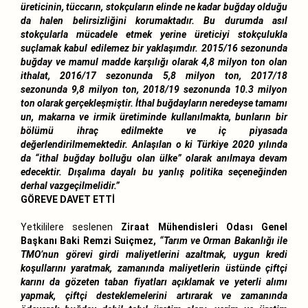
üreticinin, tüccarın, stokçuların elinde ne kadar buğday olduğu
da halen belirsizliğini korumaktadır. Bu durumda asıl
stokçularla mücadele etmek yerine üreticiyi stokçulukla
suçlamak kabul edilemez bir yaklaşımdır. 2015/16 sezonunda
buğday ve mamul madde karşılığı olarak 4,8 milyon ton olan
ithalat, 2016/17 sezonunda 5,8 milyon ton, 2017/18
sezonunda 9,8 milyon ton, 2018/19 sezonunda 10.3 milyon
ton olarak gerçekleşmiştir. İthal buğdayların neredeyse tamamı
un, makarna ve irmik üretiminde kullanılmakta, bunların bir
bölümü ihraç edilmekte ve iç piyasada
değerlendirilmemektedir. Anlaşılan o ki Türkiye 2020 yılında
da “ithal buğday bolluğu olan ülke” olarak anılmaya devam
edecektir. Dışalıma dayalı bu yanlış politika seçeneğinden
derhal vazgeçilmelidir.”
GÖREVE DAVET ETTİ
Yetkililere seslenen
Ziraat Mühendisleri Odası Genel
Başkanı Baki Remzi Suiçmez,
“Tarım ve Orman Bakanlığı ile
TMO’nun görevi girdi maliyetlerini azaltmak, uygun kredi
koşullarını yaratmak, zamanında maliyetlerin üstünde çiftçi
karını da gözeten taban fiyatları açıklamak ve yeterli alımı
yapmak, çiftçi desteklemelerini artırarak ve zamanında