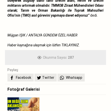
ödeyerek buğday dahil tahıl üretim alanı, verim ve üretim
miktarını artırmak olmalıdır. TMMOB Ziraat Mühendisleri Odası
olarak; Tarım ve Orman Bakanlığı ile Toprak Mahsulleri
Ofisi’nin (TMO) asıl görevini yapmaya davet ediyoruz”
dedi.
Müjgan IŞIK / ANTALYA GÜNDEM ÖZEL HABER
Haber kaynağına ulaşmak için lütfen
TIKLAYINIZ.
Okunma Sayısı:
287
Paylaş:
Facebook
Twitter
Whatsapp
Fotoğraf Galerisi