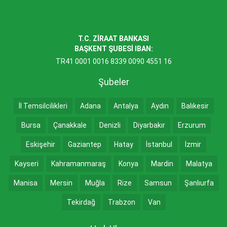
T.C. ZİRAAT BANKASI
BAŞKENT ŞUBESİ IBAN:
TR41 0001 0016 8339 0090 4551 16
Şubeler
İl Temsilcilikleri
Adana
Antalya
Aydın
Balıkesir
Bursa
Çanakkale
Denizli
Diyarbakır
Erzurum
Eskişehir
Gaziantep
Hatay
İstanbul
İzmir
Kayseri
Kahramanmaraş
Konya
Mardin
Malatya
Manisa
Mersin
Muğla
Rize
Samsun
Şanlıurfa
Tekirdağ
Trabzon
Van