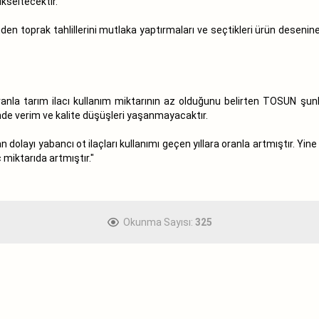
kseltecektir.
en toprak tahlillerini mutlaka yaptırmaları ve seçtikleri ürün desenin
anla tarım ilacı kullanım miktarının az olduğunu belirten TOSUN şunla
inde verim ve kalite düşüşleri yaşanmayacaktır.
 dolayı yabancı ot ilaçları kullanımı geçen yıllara oranla artmıştır. Yi
 miktarıda artmıştır."
Okunma Sayısı:
325