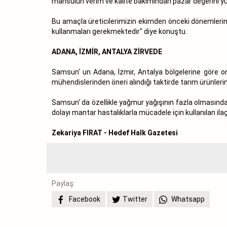
mahsülün verim ve kalite bakımından pazar değerini yü
Bu amaçla üreticilerimizin ekimden önceki dönemlerind
kullanmaları gerekmektedir" diye konuştu.
ADANA, İZMİR, ANTALYA ZİRVEDE
Samsun‘ un Adana, İzmir, Antalya bölgelerine göre or
mühendislerinden öneri alındığı taktirde tarım ürünler
Samsun‘ da özellikle yağmur yağışının fazla olmasından
dolayı mantar hastalıklarla mücadele için kullanılan ilaç
Zekariya FIRAT - Hedef Halk Gazetesi
Paylaş:
Facebook
Twitter
Whatsapp