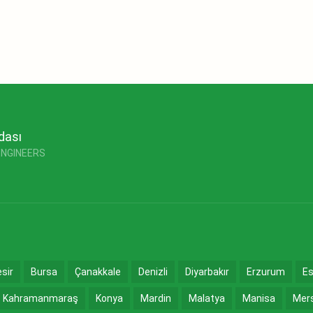
dası
ENGINEERS
esir
Bursa
Çanakkale
Denizli
Diyarbakır
Erzurum
Es
Kahramanmaraş
Konya
Mardin
Malatya
Manisa
Mer