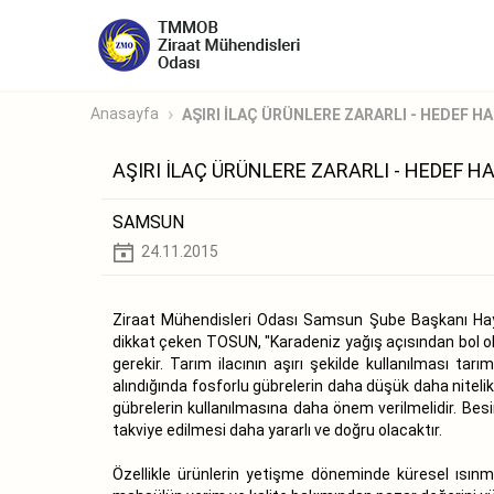
Anasayfa
AŞIRI İLAÇ ÜRÜNLERE ZARARLI - HEDEF H
AŞIRI İLAÇ ÜRÜNLERE ZARARLI - HEDEF H
SAMSUN
24.11.2015
Ziraat Mühendisleri Odası Samsun Şube Başkanı Haya
dikkat çeken TOSUN, "Karadeniz yağış açısından bol ol
gerekir. Tarım ilacının aşırı şekilde kullanılması tar
alındığında fosforlu gübrelerin daha düşük daha nitelikl
gübrelerin kullanılmasına daha önem verilmelidir. Besin
takviye edilmesi daha yararlı ve doğru olacaktır.
Özellikle ürünlerin yetişme döneminde küresel ısınma