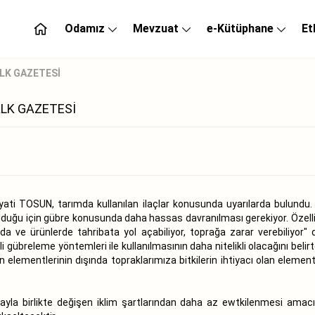
Odamız
Mevzuat
e-Kütüphane
Et
ALK GAZETESİ
ALK GAZETESİ
ti TOSUN, tarımda kullanılan ilaçlar konusunda uyarılarda bulundu. 
duğu için gübre konusunda daha hassas davranılması gerekiyor. Özellikl
ımda ve ürünlerde tahribata yol açabiliyor, toprağa zarar verebiliyor"
i gübreleme yöntemleri ile kullanılmasının daha nitelikli olacağını beli
 elementlerinin dışında topraklarımıza bitkilerin ihtiyacı olan element 
yla birlikte değişen iklim şartlarından daha az ewtkilenmesi amacıyl