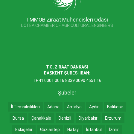
TMMOB Ziraat Mühendisleri Odası
UCTEA CHAMBER OF AGRICULTURAL ENGINEERS
T.C. ZİRAAT BANKASI
BAŞKENT ŞUBESİ IBAN:
TR41 0001 0016 8339 0090 4551 16
Şubeler
İl Temsilcilikleri
Adana
Antalya
Aydın
Balıkesir
Bursa
Çanakkale
Denizli
Diyarbakır
Erzurum
Eskişehir
Gaziantep
Hatay
İstanbul
İzmir