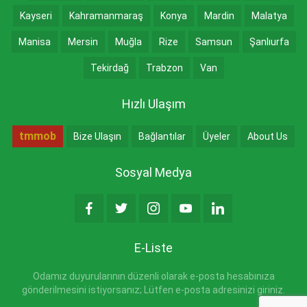
Kayseri
Kahramanmaraş
Konya
Mardin
Malatya
Manisa
Mersin
Muğla
Rize
Samsun
Şanlıurfa
Tekirdağ
Trabzon
Van
Hızlı Ulaşım
tmmob
Bize Ulaşın
Bağlantılar
Üyeler
About Us
Sosyal Medya
E-Liste
Odamız duyurularının düzenli olarak e-posta hesabınıza
gönderilmesini istiyorsanız; Lütfen e-posta adresinizi giriniz.