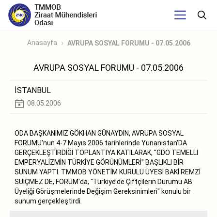
Anasayfa
AVRUPA SOSYAL FORUMU - 07.05.2006
AVRUPA SOSYAL FORUMU - 07.05.2006
İSTANBUL
08.05.2006
ODA BAŞKANIMIZ GÖKHAN GÜNAYDIN, AVRUPA SOSYAL
FORUMU'nun 4-7 Mayıs 2006 tarihlerinde Yunanistan'DA
GERÇEKLEŞTİRDİĞİ TOPLANTIYA KATILARAK, "GDO TEMELLİ
EMPERYALİZMİN TÜRKİYE GÖRÜNÜMLERİ" BAŞLIKLI BİR
SUNUM YAPTI. TMMOB YÖNETİM KURULU ÜYESİ BAKİ REMZİ
SUİÇMEZ DE, FORUM'da, "Türkiye’de Çiftçilerin Durumu AB
Üyeliği Görüşmelerinde Değişim Gereksinimleri" konulu bir
sunum gerçekleştirdi.