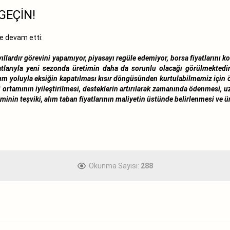
GEÇİN!
le devam etti:
llardır görevini yapamıyor, piyasayı regüle edemiyor, borsa fiyatlarını ko
iyatlarıyla yeni sezonda üretimin daha da sorunlu olacağı görülmektedi
alım yoluyla eksiğin kapatılması kısır döngüsünden kurtulabilmemiz için 
i ortamının iyileştirilmesi, desteklerin artırılarak zamanında ödenmesi,
inin teşviki, alım taban fiyatlarının maliyetin üstünde belirlenmesi ve ü
Okunma Sayısı:
288