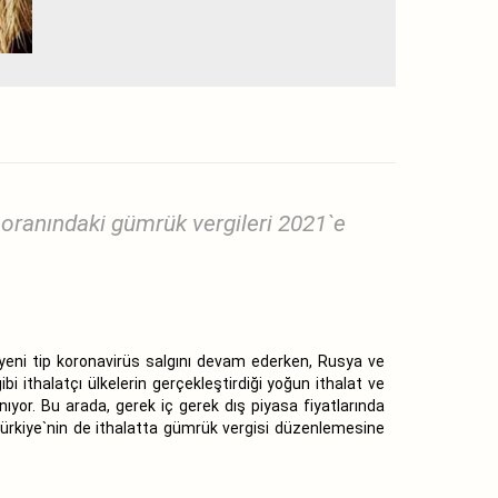
 oranındaki gümrük vergileri 2021`e
 yeni tip koronavirüs salgını devam ederken, Rusya ve
bi ithalatçı ülkelerin gerçekleştirdiği yoğun ithalat ve
nıyor. Bu arada, gerek iç gerek dış piyasa fiyatlarında
Türkiye`nin de ithalatta gümrük vergisi düzenlemesine