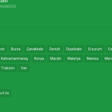
dası
ENGINEERS
esir
Bursa
Çanakkale
Denizli
Diyarbakır
Erzurum
Es
Kahramanmaraş
Konya
Mardin
Malatya
Manisa
Mer
Trabzon
Van
ut Us