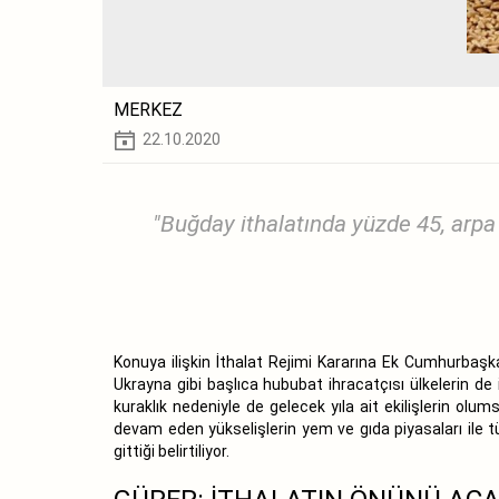
MERKEZ
22.10.2020
"Buğday ithalatında yüzde 45, arpa
Konuya ilişkin İthalat Rejimi Kararına Ek Cumhurbaşk
Ukrayna gibi başlıca hububat ihracatçısı ülkelerin de i
kuraklık nedeniyle de gelecek yıla ait ekilişlerin olu
devam eden yükselişlerin yem ve gıda piyasaları ile 
gittiği belirtiliyor.