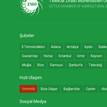
TMMOB Ziraat Mühendisleri O
UCTEA CHAMBER OF AGRICULTURAL 
Şubeler
İl Temsilcilikleri
Adana
Antalya
Aydın
Balık
Gaziantep
Hatay
İstanbul
İzmir
Kayseri
Muğla
Rize
Samsun
Şanlıurfa
Tekirdağ
Hızlı Ulaşım
tmmob
Bize Ulaşın
Bağlantılar
Üyeler
Abo
Sosyal Medya