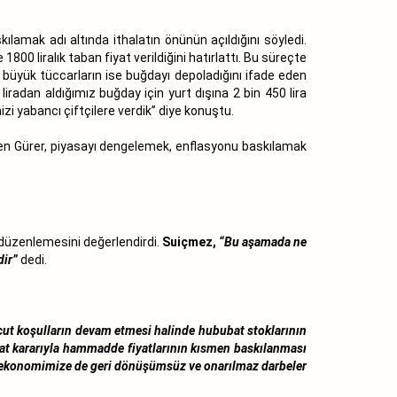
lamak adı altında ithalatın önünün açıldığını söyledi.
00 liralık taban fiyat verildiğini hatırlattı. Bu süreçte
n büyük tüccarların ise buğdayı depoladığını ifade eden
iradan aldığımız buğday için yurt dışına 2 bin 450 lira
i yabancı çiftçilere verdik” diye konuştu.
tiren Gürer, piyasayı dengelemek, enflasyonu baskılamak
 düzenlemesini değerlendirdi.
Suiçmez,
“Bu aşamada ne
dir”
dedi.
cut koşulların devam etmesi halinde hububat stoklarının
lat kararıyla hammadde fiyatlarının kısmen baskılanması
sı ekonomimize de geri dönüşümsüz ve onarılmaz darbeler