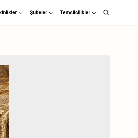
kinlikler
Şubeler
Temsilcilikler