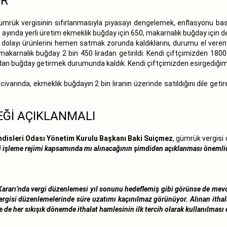
AR
mrük vergisinin sıfırlanmasıyla piyasayı dengelemek, enflasyonu baskı
ayında yerli üretim ekmeklik buğday için 650, makarnalık buğday için de 18
an dolayı ürünlerini hemen satmak zorunda kaldıklarını, durumu el vere
arnalık buğday 2 bin 450 liradan getirildi. Kendi çiftçimizden 1800 l
ndan buğday getirmek durumunda kaldık. Kendi çiftçimizden esirgediğimiz
civarında, ekmeklik buğdayın 2 bin liranın üzerinde satıldığını dile ge
EĞİ AÇIKLANMALI
isleri Odası Yönetim Kurulu Başkanı Baki Suiçmez
, gümrük vergisi
ili işleme rejimi kapsamında mı alınacağının şimdiden açıklanması önemli
Kararı’nda vergi düzenlemesi yıl sonunu hedeflemiş gibi görünse de mev
vergisi düzenlemelerinde süre uzatımı kaçınılmaz görünüyor. Alınan itha
e de her sıkışık dönemde ithalat hamlesinin ilk tercih olarak kullanılma