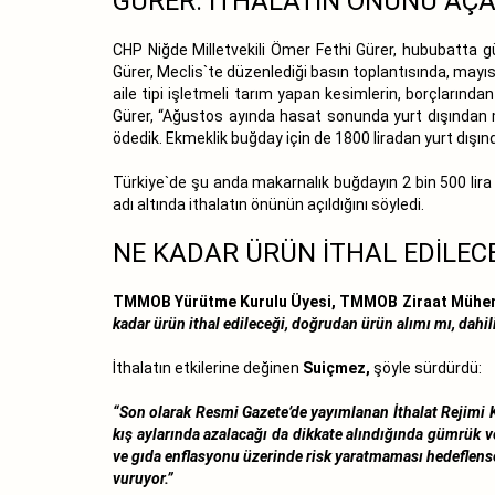
GÜRER: İTHALATIN ÖNÜNÜ AÇ
CHP Niğde Milletvekili Ömer Fethi Gürer, hububatta gü
Gürer, Meclis`te düzenlediği basın toplantısında, mayıs 
aile tipi işletmeli tarım yapan kesimlerin, borçlarınd
Gürer, “Ağustos ayında hasat sonunda yurt dışından mak
ödedik. Ekmeklik buğday için de 1800 liradan yurt dışı
Türkiye`de şu anda makarnalık buğdayın 2 bin 500 lira 
adı altında ithalatın önünün açıldığını söyledi.
NE KADAR ÜRÜN İTHAL EDİLEC
TMMOB Yürütme Kurulu Üyesi, TMMOB Ziraat Mühend
kadar ürün ithal edileceği, doğrudan ürün alımı mı, dah
İthalatın etkilerine değinen
Suiçmez,
şöyle sürdürdü:
“Son olarak Resmi Gazete’de yayımlanan İthalat Rejimi 
kış aylarında azalacağı da dikkate alındığında gümrük 
ve gıda enflasyonu üzerinde risk yaratmaması hedeflens
vuruyor.”