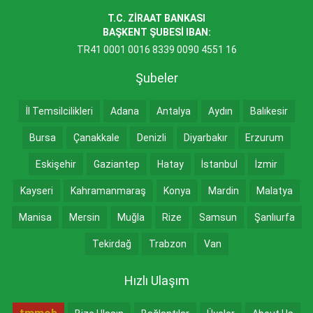
T.C. ZİRAAT BANKASI
BAŞKENT ŞUBESİ IBAN:
TR41 0001 0016 8339 0090 4551 16
Şubeler
İl Temsilcilikleri
Adana
Antalya
Aydın
Balıkesir
Bursa
Çanakkale
Denizli
Diyarbakır
Erzurum
Eskişehir
Gaziantep
Hatay
İstanbul
İzmir
Kayseri
Kahramanmaraş
Konya
Mardin
Malatya
Manisa
Mersin
Muğla
Rize
Samsun
Şanlıurfa
Tekirdağ
Trabzon
Van
Hızlı Ulaşım