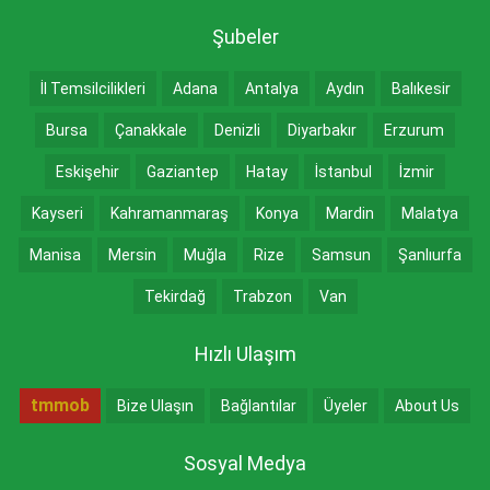
Şubeler
İl Temsilcilikleri
Adana
Antalya
Aydın
Balıkesir
Bursa
Çanakkale
Denizli
Diyarbakır
Erzurum
Eskişehir
Gaziantep
Hatay
İstanbul
İzmir
Kayseri
Kahramanmaraş
Konya
Mardin
Malatya
Manisa
Mersin
Muğla
Rize
Samsun
Şanlıurfa
Tekirdağ
Trabzon
Van
Hızlı Ulaşım
tmmob
Bize Ulaşın
Bağlantılar
Üyeler
About Us
Sosyal Medya