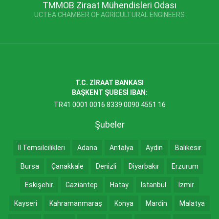
TMMOB Ziraat Mühendisleri Odası
UCTEA CHAMBER OF AGRICULTURAL ENGINEERS
T.C. ZİRAAT BANKASI
BAŞKENT ŞUBESİ IBAN:
TR41 0001 0016 8339 0090 4551 16
Şubeler
İl Temsilcilikleri
Adana
Antalya
Aydın
Balıkesir
Bursa
Çanakkale
Denizli
Diyarbakır
Erzurum
Eskişehir
Gaziantep
Hatay
İstanbul
İzmir
Kayseri
Kahramanmaraş
Konya
Mardin
Malatya