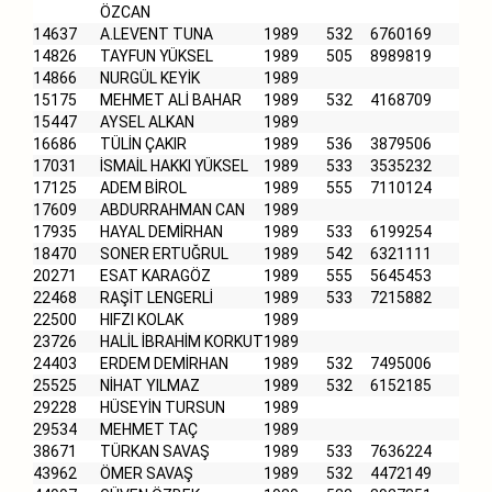
ÖZCAN
14637
A.LEVENT TUNA
1989
532
6760169
14826
TAYFUN YÜKSEL
1989
505
8989819
14866
NURGÜL KEYİK
1989
15175
MEHMET ALİ BAHAR
1989
532
4168709
15447
AYSEL ALKAN
1989
16686
TÜLİN ÇAKIR
1989
536
3879506
17031
İSMAİL HAKKI YÜKSEL
1989
533
3535232
17125
ADEM BİROL
1989
555
7110124
17609
ABDURRAHMAN CAN
1989
17935
HAYAL DEMİRHAN
1989
533
6199254
18470
SONER ERTUĞRUL
1989
542
6321111
20271
ESAT KARAGÖZ
1989
555
5645453
22468
RAŞİT LENGERLİ
1989
533
7215882
22500
HIFZI KOLAK
1989
23726
HALİL İBRAHİM KORKUT
1989
24403
ERDEM DEMİRHAN
1989
532
7495006
25525
NİHAT YILMAZ
1989
532
6152185
29228
HÜSEYİN TURSUN
1989
29534
MEHMET TAÇ
1989
38671
TÜRKAN SAVAŞ
1989
533
7636224
43962
ÖMER SAVAŞ
1989
532
4472149