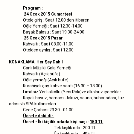
Program :
24 Ocak 2015 Cumartesi
Otele giriş : Saat 12.00 den itibaren
Öğle Yemeği : Saat 12.30-14.00
Başak Balosu : Saat 19.30-24.00
25 Ocak 2015 Pazar
Kahvaltı : Saat 08.00-11.00
Otelden ayrılış : Saat 12.00
KONAKLAMA: Her Şey Dahil
Canlı Müzikli Gala Yemeği
Kahvaltı (Açık büfe)
Öğle yemeği (Açık büfe)
Kurabiyeli çay, kahve saati,(16:30 – 18:00)
Limitsiz Yerli alkollü (Yeni Rakı)ve alkolsüz içecekler
Kapalı havuz, hamam, Jakuzi, sauna, buhar odası, tuz
odası vb.SPA kullanımları
Gece Çorbası 23.30 - 01.00
Ücrete dahildir.
Ücret - İki kişilik odada kişi başı :
150 TL
- Tek kişilik oda : 200 TL
- Üç kişilik oda : 405 TL