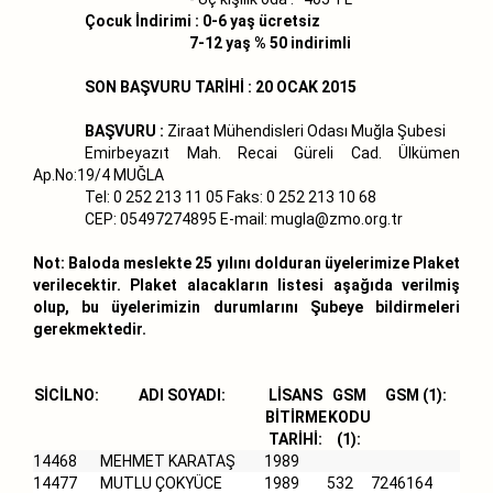
Çocuk İndirimi : 0-6 yaş ücretsiz
7-12 yaş % 50 indirimli
SON BAŞVURU TARİHİ : 20 OCAK 2015
BAŞVURU :
Ziraat Mühendisleri Odası Muğla Şubesi
Emirbeyazıt Mah. Recai Güreli Cad. Ülkümen
Ap.No:19/4 MUĞLA
Tel: 0 252 213 11 05 Faks: 0 252 213 10 68
CEP: 05497274895 E-mail:
mugla@zmo.org.tr
Not: Baloda meslekte 25 yılını dolduran üyelerimize Plaket
verilecektir. Plaket alacakların listesi aşağıda verilmiş
olup, bu üyelerimizin durumlarını Şubeye bildirmeleri
gerekmektedir.
SİCİLNO:
ADI SOYADI:
LİSANS
GSM
GSM (1):
BİTİRME
KODU
TARİHİ:
(1):
14468
MEHMET KARATAŞ
1989
14477
MUTLU ÇOKYÜCE
1989
532
7246164