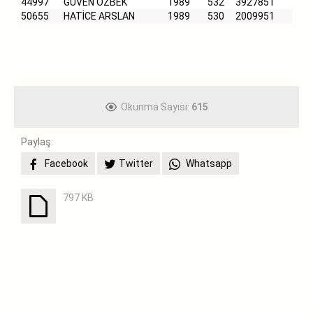
44997
GÜVEN ÖZBEK
1989
532
3927851
50655
HATİCE ARSLAN
1989
530
2009951
Okunma Sayısı:
615
Paylaş:
Facebook
Twitter
Whatsapp
797 KB