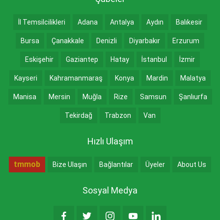
İl Temsilcilikleri
Adana
Antalya
Aydın
Balıkesir
Bursa
Çanakkale
Denizli
Diyarbakır
Erzurum
Eskişehir
Gaziantep
Hatay
İstanbul
İzmir
Kayseri
Kahramanmaraş
Konya
Mardin
Malatya
Manisa
Mersin
Muğla
Rize
Samsun
Şanlıurfa
Tekirdağ
Trabzon
Van
Hızlı Ulaşım
tmmob
Bize Ulaşın
Bağlantılar
Üyeler
About Us
Sosyal Medya