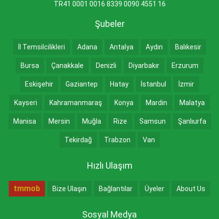
TR41 0001 0016 8339 0090 4551 16
Şubeler
İl Temsilcilikleri
Adana
Antalya
Aydın
Balıkesir
Bursa
Çanakkale
Denizli
Diyarbakır
Erzurum
Eskişehir
Gaziantep
Hatay
İstanbul
İzmir
Kayseri
Kahramanmaraş
Konya
Mardin
Malatya
Manisa
Mersin
Muğla
Rize
Samsun
Şanlıurfa
Tekirdağ
Trabzon
Van
Hızlı Ulaşım
tmmob
Bize Ulaşın
Bağlantılar
Üyeler
About Us
Sosyal Medya