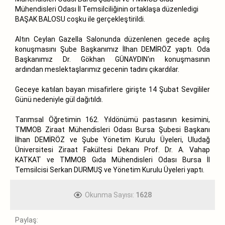
Mühendisleri Odası İl Temsilciliğinin ortaklaşa düzenledigi
BAŞAK BALOSU coşku ile gerçekleştirildi.
Altın Ceylan Gazella Salonunda düzenlenen gecede açılış
konuşmasını Şube Başkanımız İlhan DEMİRÖZ yaptı. Oda
Başkanımız Dr. Gökhan GÜNAYDIN‘ın konuşmasının
ardından meslektaşlarımız gecenin tadını çıkardılar.
Geceye katılan bayan misafirlere girişte 14 Şubat Sevgililer
Günü nedeniyle gül dağıtıldı.
Tarımsal Öğretimin 162. Yıldönümü pastasının kesimini,
TMMOB Ziraat Mühendisleri Odası Bursa Şubesi Başkanı
İlhan DEMİRÖZ ve Şube Yönetim Kurulu Üyeleri, Uludağ
Üniversitesi Ziraat Fakültesi Dekanı Prof. Dr. A. Vahap
KATKAT ve TMMOB Gıda Mühendisleri Odası Bursa İl
Temsilcisi Serkan DURMUŞ ve Yönetim Kurulu Üyeleri yaptı.
Okunma Sayısı:
1628
Paylaş: