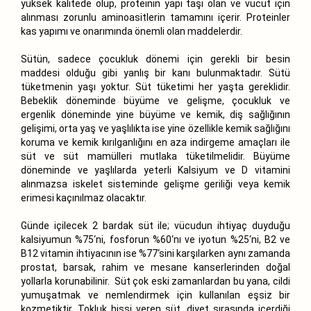
yüksek kalitede olup, proteinin yapı taşı olan ve vücut için
alınması zorunlu aminoasitlerin tamamını içerir. Proteinler
kas yapımı ve onarımında önemli olan maddelerdir.
Sütün, sadece çocukluk dönemi için gerekli bir besin
maddesi olduğu gibi yanlış bir kanı bulunmaktadır. Sütü
tüketmenin yaşı yoktur. Süt tüketimi her yaşta gereklidir.
Bebeklik döneminde büyüme ve gelişme, çocukluk ve
ergenlik döneminde yine büyüme ve kemik, diş sağlığının
gelişimi, orta yaş ve yaşlılıkta ise yine özellikle kemik sağlığını
koruma ve kemik kırılganlığını en aza indirgeme amaçları ile
süt ve süt mamülleri mutlaka tüketilmelidir. Büyüme
döneminde ve yaşlılarda yeterli Kalsiyum ve D vitamini
alınmazsa iskelet sisteminde gelişme geriliği veya kemik
erimesi kaçınılmaz olacaktır.
Günde içilecek 2 bardak süt ile; vücudun ihtiyaç duyduğu
kalsiyumun %75‘ni, fosforun %60‘nı ve iyotun %25‘ni, B2 ve
B12 vitamin ihtiyacının ise %77‘sini karşılarken aynı zamanda
prostat, barsak, rahim ve mesane kanserlerinden doğal
yollarla korunabilinir. Süt çok eski zamanlardan bu yana, cildi
yumuşatmak ve nemlendirmek için kullanılan eşsiz bir
kozmetiktir. Tokluk hissi veren süt, diyet sırasında içerdiği