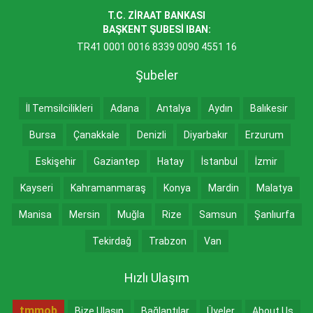
T.C. ZİRAAT BANKASI
BAŞKENT ŞUBESİ IBAN:
TR41 0001 0016 8339 0090 4551 16
Şubeler
İl Temsilcilikleri
Adana
Antalya
Aydın
Balıkesir
Bursa
Çanakkale
Denizli
Diyarbakır
Erzurum
Eskişehir
Gaziantep
Hatay
İstanbul
İzmir
Kayseri
Kahramanmaraş
Konya
Mardin
Malatya
Manisa
Mersin
Muğla
Rize
Samsun
Şanlıurfa
Tekirdağ
Trabzon
Van
Hızlı Ulaşım
tmmob
Bize Ulaşın
Bağlantılar
Üyeler
About Us