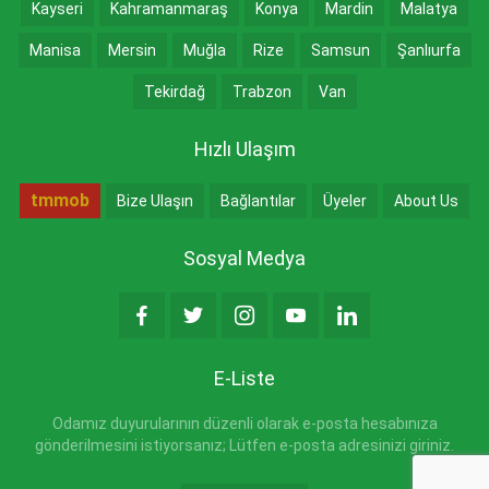
Kayseri
Kahramanmaraş
Konya
Mardin
Malatya
Manisa
Mersin
Muğla
Rize
Samsun
Şanlıurfa
Tekirdağ
Trabzon
Van
Hızlı Ulaşım
tmmob
Bize Ulaşın
Bağlantılar
Üyeler
About Us
Sosyal Medya
E-Liste
Odamız duyurularının düzenli olarak e-posta hesabınıza
gönderilmesini istiyorsanız; Lütfen e-posta adresinizi giriniz.