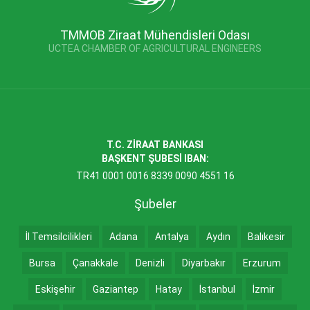
TMMOB Ziraat Mühendisleri Odası
UCTEA CHAMBER OF AGRICULTURAL ENGINEERS
T.C. ZİRAAT BANKASI
BAŞKENT ŞUBESİ IBAN:
TR41 0001 0016 8339 0090 4551 16
Şubeler
İl Temsilcilikleri
Adana
Antalya
Aydın
Balıkesir
Bursa
Çanakkale
Denizli
Diyarbakır
Erzurum
Eskişehir
Gaziantep
Hatay
İstanbul
İzmir