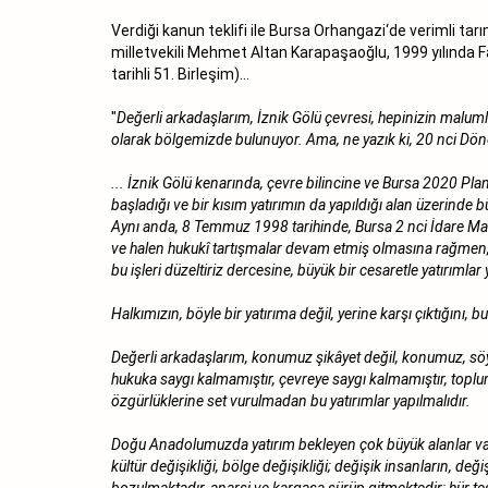
Verdiği kanun teklifi ile Bursa Orhangazi‘de verimli t
milletvekili Mehmet Altan Karapaşaoğlu, 1999 yılında F
tarihli 51. Birleşim)...
"
Değerli arkadaşlarım, İznik Gölü çevresi, hepinizin malumla
olarak bölgemizde bulunuyor. Ama, ne yazık ki, 20 nci Döne
... İznik Gölü kenarında, çevre bilincine ve Bursa 2020 Planı
başladığı ve bir kısım yatırımın da yapıldığı alan üzerind
Aynı anda, 8 Temmuz 1998 tarihinde, Bursa 2 nci İdare Mah
ve halen hukukî tartışmalar devam etmiş olmasına rağmen, C
bu işleri düzeltiriz dercesine, büyük bir cesaretle yatırıml
Halkımızın, böyle bir yatırıma değil, yerine karşı çıktığını, 
Değerli arkadaşlarım, konumuz şikâyet değil, konumuz, söyle
hukuka saygı kalmamıştır, çevreye saygı kalmamıştır, topluma
özgürlüklerine set vurulmadan bu yatırımlar yapılmalıdır.
Doğu Anadolumuzda yatırım bekleyen çok büyük alanlar vardır
kültür değişikliği, bölge değişikliği; değişik insanların, 
bozulmaktadır, anarşi ve kargaşa sürüp gitmektedir; hür