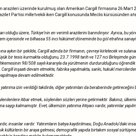
arım arazileri üzerinde kurulmuş olan Amerikan Cargill firmasına 26 Mar
azilet Partisi milletvekili iken Cargill konusunda Meclis kürsüsünden 
rı olduğu üzere, Türkiye‘nin en verimli arazilerini barındırıyor. Ayrıca, bu y
m içerisinde ve bilhassa 55 inci hükümet döneminde bu göl etrafına sanayi te
na aykırı bir şekilde, Cargill adında bir firmanın, çevreyi kirletecek ve sulana
e büyük bir tesis kurmakta olduğunu, 23.7.1998 tarih ve 127 nci Birleşimde g
kemesinin 98/508 sayılı kararıyla da yürütmenin durdurulduğunu öğrendik ve 
argill inşaatı devam etmekte, fabrika yapılmakta, sanki, hukukî mercilerden, 
ar yapılmaya devam edilmektedir.
bu yatırıma izin verildiği takdirde, diğer yatırımları da beraberinde getireceğin
nilenlere itibar etmek, söylenilen sözleri yerine getirmektir. Bakınız, ülkemi
 saygı kalmamıştır. Evet, ülkemizin yatırıma ihtiyacı vardır, yatırımlar yapıl
, insanlar vardır. Yatırımların batıya kaydırılması, Doğu Anadolu‘daki insanl
değişik kültürlerin bir araya gelmesi, demografik yapıda birtakım sosyal sürt
 teşebbüs kendine mekân bulamamaktadır.