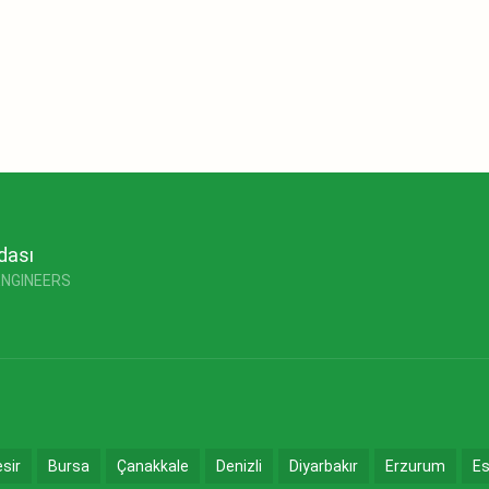
dası
ENGINEERS
esir
Bursa
Çanakkale
Denizli
Diyarbakır
Erzurum
Es