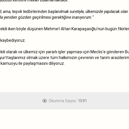
ama, teşvik tedbirlerinden başlanılmak suretiyle, ülkemizde yapılacak olan yat
 da yeniden gözden geçirilmesi gerektiğine inanıyorum.
"
ekili iken böyle düşünen Mehmet Altan Karapaşaoğlu‘nun bugün fikirleri
 kaybediyoruz.
li olarak ve ülkemiz için yararlı işler yapması için Meclis‘e gönderen B
yurttaşlarımız olmak üzere tüm halkımızın çevrenin ve tarım arazilerim
amuoyu ile paylaşmasını diliyoruz.
Okunma Sayısı:
1591