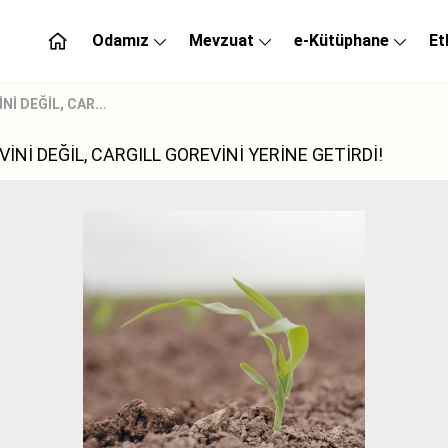
Odamız
Mevzuat
e-Kütüphane
Et
İ DEĞİL, CAR...
Nİ DEĞİL, CARGILL GOREVİNİ YERİNE GETİRDİ!