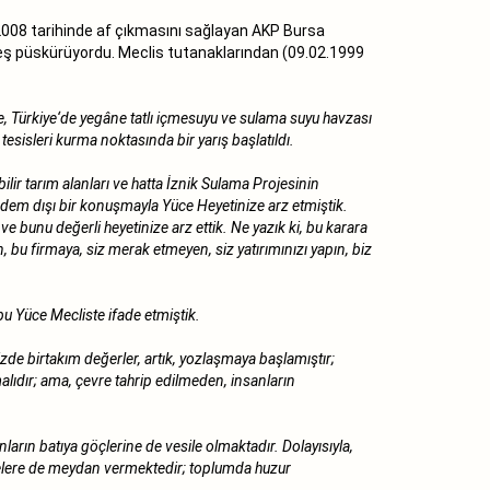
t 2008 tarihinde af çıkmasını sağlayan AKP Bursa
ateş püskürüyordu. Meclis tutanaklarından (09.02.1999
öre, Türkiye‘de yegâne tatlı içmesuyu ve sulama suyu havzası
sisleri kurma noktasında bir yarış başlatıldı.
bilir tarım alanları ve hatta İznik Sulama Projesinin
ündem dışı bir konuşmayla Yüce Heyetinize arz etmiştik.
bunu değerli heyetinize arz ettik. Ne yazık ki, bu karara
bu firmaya, siz merak etmeyen, siz yatırımınızı yapın, biz
i bu Yüce Mecliste ifade etmiştik.
zde birtakım değerler, artık, yozlaşmaya başlamıştır;
malıdır; ama, çevre tahrip edilmeden, insanların
arın batıya göçlerine de vesile olmaktadır. Dolayısıyla,
üşmelere de meydan vermektedir; toplumda huzur