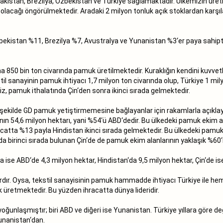
akistan, Brezilya, Özbekistan ve Türkiye sağlamaktadır. Ülkemizin üre
on olacağı öngörülmektedir. Aradaki 2 milyon tonluk açık stoklardan ka
istan %11, Brezilya %7, Avustralya ve Yunanistan %3‘er paya sahiptir
 850 bin ton civarında pamuk üretilmektedir. Kuraklığın kendini kuvvetli 
stil sanayinin pamuk ihtiyacı 1,7 milyon ton civarında olup, Türkiye 1 
, pamuk ithalatında Çin‘den sonra ikinci sırada gelmektedir.
ir şekilde GD pamuk yetiştirmemesine bağlayanlar için rakamlarla açıkla
ının 54,6 milyon hektarı, yani %54‘ü ABD‘dedir. Bu ülkedeki pamuk ekim
acatta %13 payla Hindistan ikinci sırada gelmektedir. Bu ülkedeki pamuk 
a birinci sırada bulunan Çin‘de de pamuk ekim alanlarının yaklaşık %60
 ise ABD‘de 4,3 milyon hektar, Hindistan‘da 9,5 milyon hektar, Çin‘de i
rdır. Oysa, tekstil sanayisinin pamuk hammadde ihtiyacı Türkiye ile h
 üretmektedir. Bu yüzden ihracatta dünya lideridir.
yoğunlaşmıştır; biri ABD ve diğeri ise Yunanistan. Türkiye yıllara göre de
unanistan‘dan.