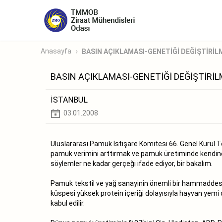
Anasayfa
BASIN AÇIKLAMASI-GENETİĞİ DEĞİŞTİRİL
BASIN AÇIKLAMASI-GENETİĞİ DEĞİŞTİRİ
İSTANBUL
03.01.2008
Uluslararası Pamuk İstişare Komitesi 66. Genel Kurul Topl
pamuk verimini arttırmak ve pamuk üretiminde kendine 
söylemler ne kadar gerçeği ifade ediyor, bir bakalım.
Pamuk tekstil ve yağ sanayinin önemli bir hammaddesi o
küspesi yüksek protein içeriği dolayısıyla hayvan yem
kabul edilir.