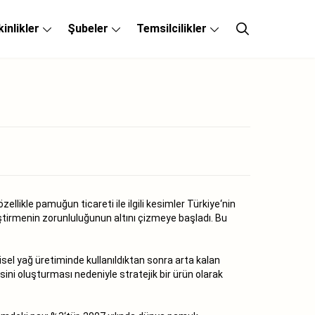
kinlikler
Şubeler
Temsilcilikler
ellikle pamuğun ticareti ile ilgili kesimler Türkiye‘nin
ştirmenin zorunluluğunun altını çizmeye başladı. Bu
el yağ üretiminde kullanıldıktan sonra arta kalan
ni oluşturması nedeniyle stratejik bir ürün olarak