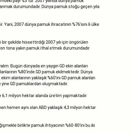
timdeki payı %3‘tür. 2007 yılında dünya pamuk
rşılanmak durumundadır. Dünya pamuk stoğu geçen yıla
. Yani, 2007 dünya pamuk ihracatının %76‘sını 6 ülke
bir şekilde hissettirdiği 2007 yılı için öngörülen
milyon tona yakın pamuk ithal etmek durumundadır.
yalım. Bugün dünyada en yaygın GD ekin alanları
 alanlarının %80‘inde GD pamuk ekilmektedir. Dünya
ekim alanlarının yaklaşık %60‘ını GD pamuk alanları
‘ı yine GD pamuklardan oluşmaktadır.
se 6,1 milyon hektar alanda üretim yapmaktadır.
emen hemen aynı olan ABD yaklaşık 4,3 milyon hektar
ğişmekle birlikte pamuk ihtiyacının %60-80‘ini bu iki