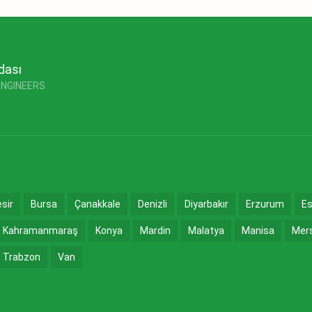
dası
ENGINEERS
esir
Bursa
Çanakkale
Denizli
Diyarbakır
Erzurum
Es
Kahramanmaraş
Konya
Mardin
Malatya
Manisa
Mer
Trabzon
Van