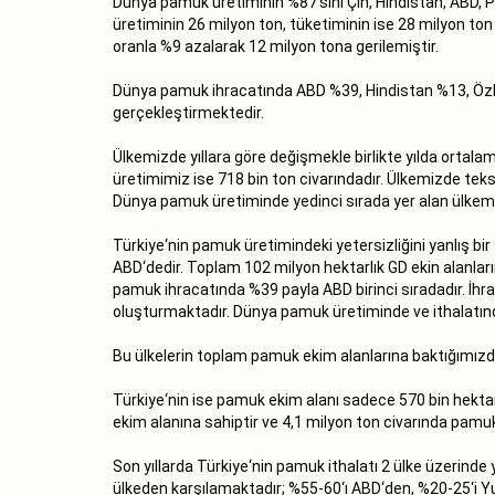
Dünya pamuk üretiminin %87‘sini Çin, Hindistan, ABD, P
üretiminin 26 milyon ton, tüketiminin ise 28 milyon t
oranla %9 azalarak 12 milyon tona gerilemiştir.
Dünya pamuk ihracatında ABD %39, Hindistan %13, Özbek
gerçekleştirmektedir.
Ülkemizde yıllara göre değişmekle birlikte yılda ortalama
üretimimiz ise 718 bin ton civarındadır. Ülkemizde tek
Dünya pamuk üretiminde yedinci sırada yer alan ülkemiz
Türkiye‘nin pamuk üretimindeki yetersizliğini yanlış b
ABD‘dedir. Toplam 102 milyon hektarlık GD ekin alanlar
pamuk ihracatında %39 payla ABD birinci sıradadır. İhr
oluşturmaktadır. Dünya pamuk üretiminde ve ithalatınd
Bu ülkelerin toplam pamuk ekim alanlarına baktığımızda
Türkiye‘nin ise pamuk ekim alanı sadece 570 bin hekta
ekim alanına sahiptir ve 4,1 milyon ton civarında pamuk
Son yıllarda Türkiye‘nin pamuk ithalatı 2 ülke üzerinde 
ülkeden karşılamaktadır; %55-60‘ı ABD‘den, %20-25‘i Y