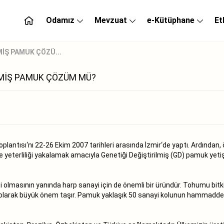
Odamız
Mevzuat
e-Kütüphane
Et
MİŞ PAMUK ÇÖZÜ...
LMİŞ PAMUK ÇÖZÜM MÜ?
antısı‘nı 22-26 Ekim 2007 tarihleri arasında İzmir‘de yaptı. Ardından, öz
yeterliliği yakalamak amacıyla Genetiği Değiştirilmiş (GD) pamuk yeti
lmasının yanında harp sanayi için de önemli bir üründür. Tohumu bitkis
i olarak büyük önem taşır. Pamuk yaklaşık 50 sanayi kolunun hammaddesi