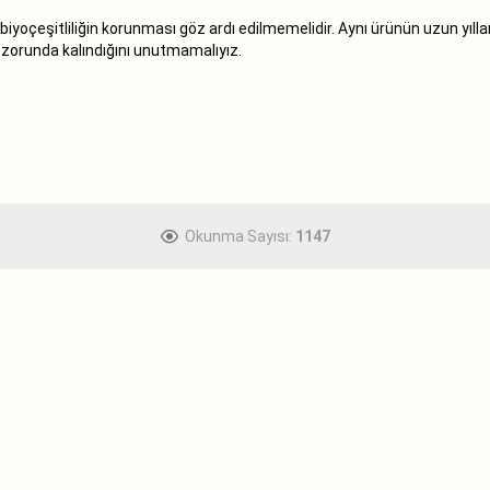
yoçeşitliliğin korunması göz ardı edilmemelidir. Aynı ürünün uzun yıllar 
k zorunda kalındığını unutmamalıyız.
Okunma Sayısı:
1147