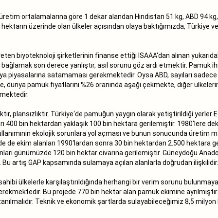
l üretim ortalamalarına göre 1 dekar alandan Hindistan 51 kg, ABD 94 kg,
n hektarın üzerinde olan ülkeler açısından olaya baktığımızda, Türkiye v
n biyoteknoloji şirketlerinin finanse ettiği ISAAA‘dan alınan yukarıda
ağlamak son derece yanlıştır, asıl sorunu göz ardı etmektir. Pamuk ihr
a piyasalarına satamaması gerekmektedir. Oysa ABD, sayıları sadece 25
te, dünya pamuk fiyatlarını %26 oranında aşağı çekmekte, diğer ülkeler
tmektedir.
ıktır, plansızlıktır. Türkiye‘de pamuğun yaygın olarak yetiştirildiği yer
 400 bin hektardan yaklaşık 100 bin hektara gerilemiştir. 1980‘lere dek
lanımının ekolojik sorunlara yol açması ve bunun sonucunda üretim mal
de de ekim alanları 1990‘lardan sonra 30 bin hektardan 2.500 hektara geri
nları günümüzde 120 bin hektar civarına gerilemiştir. Güneydoğu Anado
 Bu artış GAP kapsamında sulamaya açılan alanlarla doğrudan ilişkilidir
hibi ülkelerle karşılaştırıldığında herhangi bir verim sorunu bulunmay
ekmektedir. Bu projede 770 bin hektar alan pamuk ekimine ayrılmıştır. 
azanılmalıdır. Teknik ve ekonomik şartlarda sulayabileceğimiz 8,5 milyon