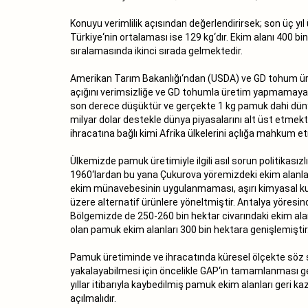
Konuyu verimlilik açısından değerlendirirsek; son üç yı
Türkiye‘nin ortalaması ise 129 kg‘dır. Ekim alanı 400 bi
sıralamasında ikinci sırada gelmektedir.
Amerikan Tarım Bakanlığı‘ndan (USDA) ve GD tohum ürete
açığını verimsizliğe ve GD tohumla üretim yapmamaya b
son derece düşüktür ve gerçekte 1 kg pamuk dahi düny
milyar dolar destekle dünya piyasalarını alt üst etmek
ihracatına bağlı kimi Afrika ülkelerini açlığa mahkum e
Ülkemizde pamuk üretimiyle ilgili asıl sorun politikasızl
1960‘lardan bu yana Çukurova yöremizdeki ekim alanları
ekim münavebesinin uygulanmaması, aşırı kimyasal kul
üzere alternatif ürünlere yöneltmiştir. Antalya yöresin
Bölgemizde de 250-260 bin hektar civarındaki ekim ala
olan pamuk ekim alanları 300 bin hektara genişlemiştir.
Pamuk üretiminde ve ihracatında küresel ölçekte söz sa
yakalayabilmesi için öncelikle GAP‘ın tamamlanması ger
yıllar itibarıyla kaybedilmiş pamuk ekim alanları geri k
açılmalıdır.