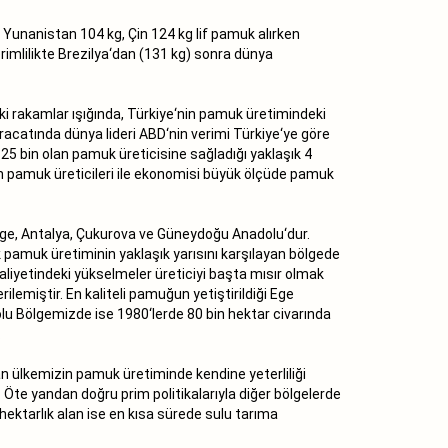
 Yunanistan 104 kg, Çin 124 kg lif pamuk alırken
erimlilikte Brezilya‘dan (131 kg) sonra dünya
ki rakamlar ışığında, Türkiye‘nin pamuk üretimindeki
acatında dünya lideri ABD‘nin verimi Türkiye‘ye göre
 bin olan pamuk üreticisine sağladığı yaklaşık 4
in pamuk üreticileri ile ekonomisi büyük ölçüde pamuk
ler Ege, Antalya, Çukurova ve Güneydoğu Anadolu‘dur.
 pamuk üretiminin yaklaşık yarısını karşılayan bölgede
iyetindeki yükselmeler üreticiyi başta mısır olmak
lemiştir. En kaliteli pamuğun yetiştirildiği Ege
lu Bölgemizde ise 1980‘lerde 80 bin hektar civarında
.
an ülkemizin pamuk üretiminde kendine yeterliliği
Öte yandan doğru prim politikalarıyla diğer bölgelerde
 hektarlık alan ise en kısa sürede sulu tarıma