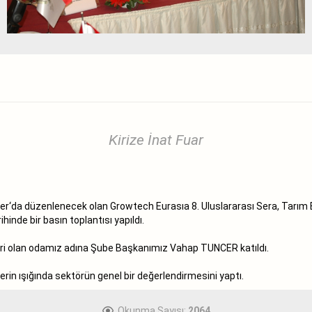
Kirize İnat Fuar
r‘da düzenlenecek olan Growtech Eurasıa 8. Uluslararası Sera, Tarım Eki
hinde bir basın toplantısı yapıldı.
biri olan odamız adına Şube Başkanımız Vahap TUNCER katıldı.
in ışığında sektörün genel bir değerlendirmesini yaptı.
Okunma Sayısı:
2064