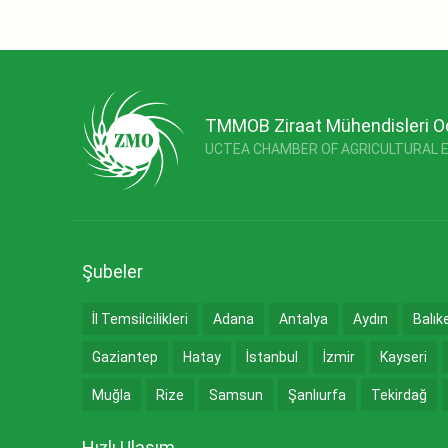
TMMOB Ziraat Mühendisleri O
UCTEA CHAMBER OF AGRICULTURAL 
Şubeler
İl Temsilcilikleri
Adana
Antalya
Aydın
Balık
Gaziantep
Hatay
İstanbul
İzmir
Kayseri
Muğla
Rize
Samsun
Şanlıurfa
Tekirdağ
Hızlı Ulaşım