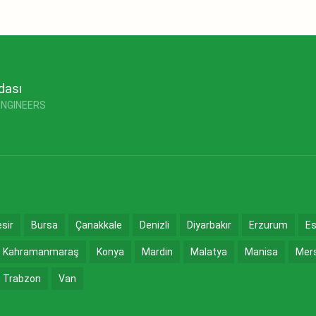
dası
ENGINEERS
esir
Bursa
Çanakkale
Denizli
Diyarbakır
Erzurum
Es
Kahramanmaraş
Konya
Mardin
Malatya
Manisa
Mer
Trabzon
Van