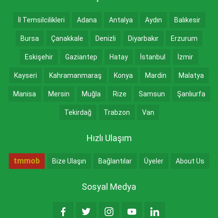
İl Temsilcilikleri
Adana
Antalya
Aydın
Balıkesir
Bursa
Çanakkale
Denizli
Diyarbakır
Erzurum
Eskişehir
Gaziantep
Hatay
İstanbul
İzmir
Kayseri
Kahramanmaraş
Konya
Mardin
Malatya
Manisa
Mersin
Muğla
Rize
Samsun
Şanlıurfa
Tekirdağ
Trabzon
Van
Hızlı Ulaşım
tmmob
Bize Ulaşın
Bağlantılar
Üyeler
About Us
Sosyal Medya