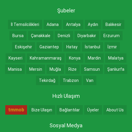
Şubeler
İl Temsilcilikleri
Adana
Antalya
Aydın
Balıkesir
Bursa
Çanakkale
Denizli
Diyarbakır
Erzurum
Eskişehir
Gaziantep
Hatay
İstanbul
İzmir
Kayseri
Kahramanmaraş
Konya
Mardin
Malatya
Manisa
Mersin
Muğla
Rize
Samsun
Şanlıurfa
Tekirdağ
Trabzon
Van
Hızlı Ulaşım
tmmob
Bize Ulaşın
Bağlantılar
Üyeler
About Us
Sosyal Medya