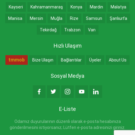
Kayseri
Kahramanmaraş
Konya
Mardin
Malatya
Manisa
Mersin
Muğla
Rize
Samsun
Şanlıurfa
Tekirdağ
Trabzon
Van
Hızlı Ulaşım
tmmob
Bize Ulaşın
Bağlantılar
Üyeler
About Us
Sosyal Medya
E-Liste
Odamız duyurularının düzenli olarak e-posta hesabınıza
gönderilmesini istiyorsanız; Lütfen e-posta adresinizi giriniz.