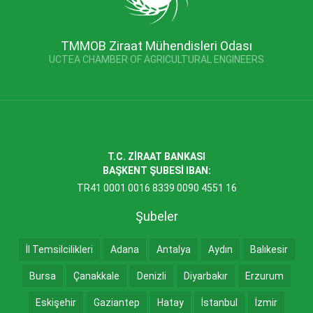
TMMOB Ziraat Mühendisleri Odası
UCTEA CHAMBER OF AGRICULTURAL ENGINEERS
T.C. ZİRAAT BANKASI
BAŞKENT ŞUBESİ IBAN:
TR41 0001 0016 8339 0090 4551 16
Şubeler
İl Temsilcilikleri
Adana
Antalya
Aydın
Balıkesir
Bursa
Çanakkale
Denizli
Diyarbakır
Erzurum
Eskişehir
Gaziantep
Hatay
İstanbul
İzmir