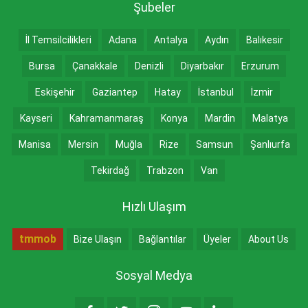
Şubeler
İl Temsilcilikleri
Adana
Antalya
Aydın
Balıkesir
Bursa
Çanakkale
Denizli
Diyarbakır
Erzurum
Eskişehir
Gaziantep
Hatay
İstanbul
İzmir
Kayseri
Kahramanmaraş
Konya
Mardin
Malatya
Manisa
Mersin
Muğla
Rize
Samsun
Şanlıurfa
Tekirdağ
Trabzon
Van
Hızlı Ulaşım
tmmob
Bize Ulaşın
Bağlantılar
Üyeler
About Us
Sosyal Medya