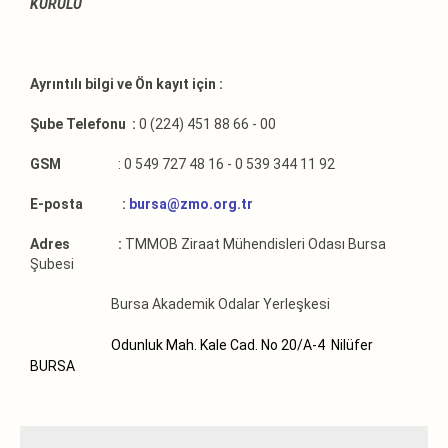
KURULU
Ayrıntılı bilgi ve Ön kayıt için :
Şube Telefonu :
0 (224) 451 88 66 - 00
GSM
: 0 549 727 48 16 - 0 539 344 11 92
E-posta :
bursa@zmo.org.tr
Adres :
TMMOB Ziraat Mühendisleri Odası Bursa
Şubesi
Bursa Akademik Odalar Yerleşkesi
Odunluk Mah. Kale Cad. No 20/A-4 Nilüfer
BURSA