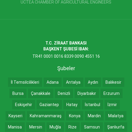
UCTEA CHAMBER OF AGRICULTURAL ENGINEERS
T.C. ZİRAAT BANKASI
BAŞKENT ŞUBESİ IBAN:
TR41 0001 0016 8339 0090 4551 16
Şubeler
İl Temsilcilikleri
Adana
Antalya
Aydın
Balıkesir
Bursa
Çanakkale
Denizli
Diyarbakır
Erzurum
Eskişehir
Gaziantep
Hatay
İstanbul
İzmir
Kayseri
Kahramanmaraş
Konya
Mardin
Malatya
Manisa
Mersin
Muğla
Rize
Samsun
Şanlıurfa