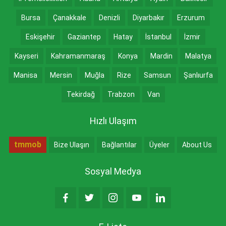
Bursa
Çanakkale
Denizli
Diyarbakır
Erzurum
Eskişehir
Gaziantep
Hatay
İstanbul
İzmir
Kayseri
Kahramanmaraş
Konya
Mardin
Malatya
Manisa
Mersin
Muğla
Rize
Samsun
Şanlıurfa
Tekirdağ
Trabzon
Van
Hızlı Ulaşım
tmmob
Bize Ulaşın
Bağlantılar
Üyeler
About Us
Sosyal Medya