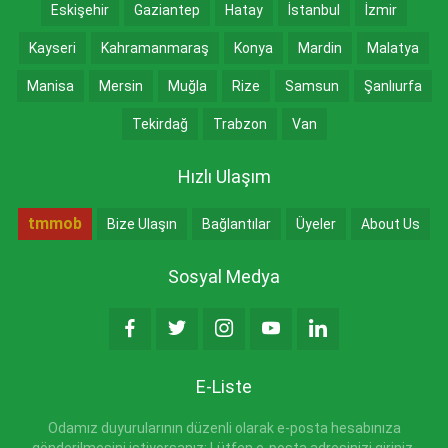
Eskişehir
Gaziantep
Hatay
İstanbul
İzmir
Kayseri
Kahramanmaraş
Konya
Mardin
Malatya
Manisa
Mersin
Muğla
Rize
Samsun
Şanlıurfa
Tekirdağ
Trabzon
Van
Hızlı Ulaşım
tmmob
Bize Ulaşın
Bağlantılar
Üyeler
About Us
Sosyal Medya
E-Liste
Odamız duyurularının düzenli olarak e-posta hesabınıza
gönderilmesini istiyorsanız; Lütfen e-posta adresinizi giriniz.