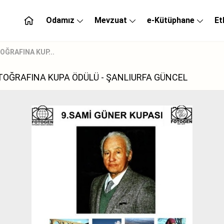
Odamız
Mevzuat
e-Kütüphane
Et
OĞRAFINA KUP...
OTOĞRAFINA KUPA ÖDÜLÜ - ŞANLIURFA GÜNCEL