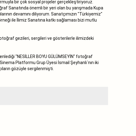
yla bir çok sosyal projeler gerçekleştiriyoruz.
ğraf Sanatında önemli bir yeri olan bu yarışmada Kupa
ılarının devamını diliyorum. Sanatçımızın "Türkiyemiz"
rneği ile İlimiz Sanatına katkı sağlaması bizi mutlu
raf gezileri, sergileri ve gösterilerle ilimizdeki
üzenlediği "NESİLLER BOYU GÜLÜMSEYİN" fotoğraf
 Sinema Platformu Grup Üyesi İsmail Şeyhanlı`nın iki
çıların gözüyle sergilenmişti.