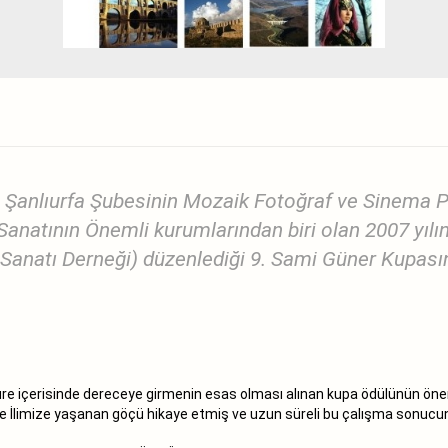
Şanlıurfa Şubesinin Mozaik Fotoğraf ve Sinema 
anatının Önemli kurumlarından biri olan 2007 yılı
anatı Derneği) düzenlediği 9. Sami Güner Kupasın
süre içerisinde dereceye girmenin esas olması alınan kupa ödülünün ön
 ile İlimize yaşanan göçü hikaye etmiş ve uzun süreli bu çalışma sonuc