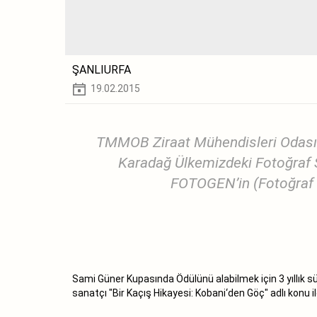
ŞANLIURFA
19.02.2015
TMMOB Ziraat Mühendisleri Odası 
Karadağ‎ Ülkemizdeki Fotoğraf S
FOTOGEN’in (Fotoğraf S
Sami Güner Kupasında Ödülünü alabilmek için 3 yıllık 
sanatçı "Bir Kaçış Hikayesi: Kobani‘den Göç" adlı konu