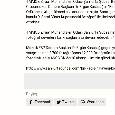
TMMOB Ziraat Mühendisleri Odası Şanlıurfa Şubesi Baş
Grubumuzun Dönem Başkanı Dr. Ergün Karadağ`ın "Bir Ka
Ödülüne layık görülmesi bizi onurlandırmıştır. Sanatçım
konulu 9. Sami Güner Kupasındaki fotoğrafı ile ilimizdek
etmiştir.
TMMOB Ziraat Mühendisleri Odası Şanlıurfa Şubesinin Moz
fotoğraf severlere katkı sağlamaya devam edecektir."
Mozaik FSP Dönem Başkanı Dr.Ergün Karadağ‎ geçen yı
yarışmasında 2.700 fotoğrafçının 12.000 fotoğrafla kat
fotoğrafı ise MANSİYON ödülü almıştı. İlimizin güzellikle
http://www.sanliurfaguncel.com/bir-kacis-hikayesi-
Paylaş:
Facebook
Twitter
Whatsapp