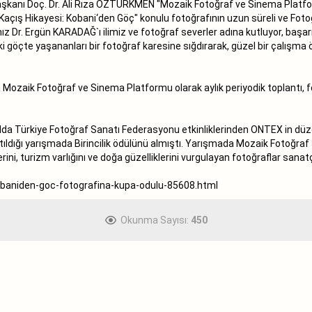
kanı Doç. Dr. Ali Rıza ÖZTÜRKMEN "Mozaik Fotoğraf ve Sinema Platformu
çış Hikayesi: Kobani‘den Göç" konulu fotoğrafının uzun süreli ve Foto
ız Dr. Ergün KARADAĞ`ı ilimiz ve fotoğraf severler adına kutluyor, başar
i göçte yaşananları bir fotoğraf karesine sığdırarak, güzel bir çalışma ö
aik Fotoğraf ve Sinema Platformu olarak aylık periyodik toplantı, fotoğ
lda Türkiye Fotoğraf Sanatı Federasyonu etkinliklerinden ONTEX in d
ıldığı yarışmada Birincilik ödülünü almıştı. Yarışmada Mozaik Fotoğraf
rini, turizm varlığını ve doğa güzelliklerini vurgulayan fotoğraflar sanat
kobaniden-goc-fotografina-kupa-odulu-85608.html
Okunma Sayısı:
450