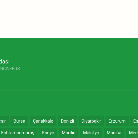
dası
ENGINEERS
esir
Bursa
Çanakkale
Denizli
Diyarbakır
Erzurum
Es
Kahramanmaraş
Konya
Mardin
Malatya
Manisa
Mer