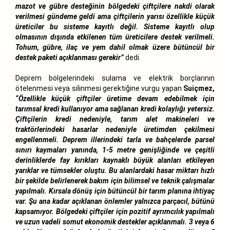
mazot ve gübre desteğinin bölgedeki çiftçilere nakdi olarak
verilmesi gündeme geldi ama çiftçilerin yarısı özellikle küçük
üreticiler bu sisteme kayıtlı değil. Sisteme kayıtlı olup
olmasının dışında etkilenen tüm üreticilere destek verilmeli.
Tohum, gübre, ilaç ve yem dahil olmak üzere bütüncül bir
destek paketi açıklanması gerekir”
dedi.
Deprem bölgelerindeki sulama ve elektrik borçlarının
ötelenmesi veya silinmesi gerektiğine vurgu yapan
Suiçmez,
“Özellikle küçük çiftçiler üretime devam edebilmek için
tarımsal kredi kullanıyor ama sağlanan kredi kolaylığı yetersiz.
Çiftçilerin kredi nedeniyle, tarım alet makineleri ve
traktörlerindeki hasarlar nedeniyle üretimden çekilmesi
engellenmeli. Deprem illerindeki tarla ve bahçelerde parsel
sınırı kaymaları yanında, 1-5 metre genişliğinde ve çeşitli
derinliklerde fay kırıkları kaynaklı büyük alanları etkileyen
yarıklar ve tümsekler oluştu. Bu alanlardaki hasar miktarı hızlı
bir şekilde belirlenerek bakım için bilimsel ve teknik çalışmalar
yapılmalı. Kırsala dönüş için bütüncül bir tarım planına ihtiyaç
var. Şu ana kadar açıklanan önlemler yalnızca parçacıl, bütünü
kapsamıyor. Bölgedeki çiftçiler için pozitif ayrımcılık yapılmalı
ve uzun vadeli somut ekonomik destekler açıklanmalı. 3 veya 6