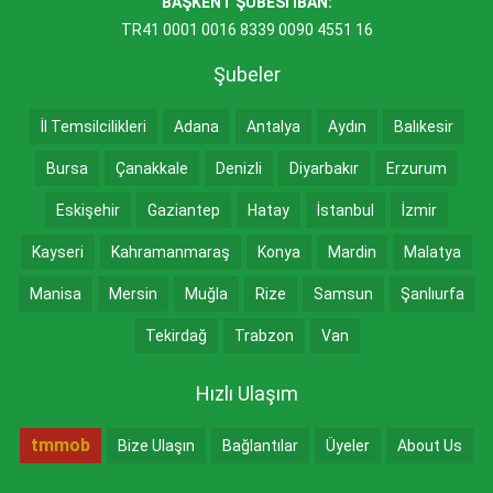
BAŞKENT ŞUBESİ IBAN:
TR41 0001 0016 8339 0090 4551 16
Şubeler
İl Temsilcilikleri
Adana
Antalya
Aydın
Balıkesir
Bursa
Çanakkale
Denizli
Diyarbakır
Erzurum
Eskişehir
Gaziantep
Hatay
İstanbul
İzmir
Kayseri
Kahramanmaraş
Konya
Mardin
Malatya
Manisa
Mersin
Muğla
Rize
Samsun
Şanlıurfa
Tekirdağ
Trabzon
Van
Hızlı Ulaşım
tmmob
Bize Ulaşın
Bağlantılar
Üyeler
About Us