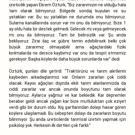
üreticilik yapan Ekrem Öztürk, “Biz zararımızın ne olduğu hala
tam olarak bilmiyoruz. Bölgede sondaj kuyuları ve su
yatakları var. Bu su yatakları ne durumda onu bilmiyoruz.
Sulama kanallarında sorun var mı onu da bilmiyoruz. Bize 1
ay oldu hala bir destek gelmedi. Gelecek mi veya gelmeyecek
mi onu da bilmiyoruz. Tam bir belirsizlik var. Şu anda
bekliyoruz. Zirai ilaç ve gübre temin edebilirsek belki çok
büyük zararımız olmayabilir ama ağaçlardaki fiziki
kırılmalarda ne derece kaybımız var onu da tespit etmemiz
gerekiyor. Başka köylerde daha büyük sorunlarda var” dedi.
Öztürk, şunları dile getirdi: “Traktörünü ve tarım aletlerini
kaybeden arkadaşlarımız var. Onların zararları çok ciddi
olacak. Kayısı ağaçları dışında ekili tarım alanlarımızda da
ciddi zararlar var ancak onunda boyutunu tam olarak
bilmiyoruz. Aylarca yağmur ve kar bekledik. Kar depremler
beraber geldi ancak yağan kar bize mutluluktan çok eziyet
verdi gibi bir durum oldu. Kış şartlarından dolayı hasar gören
köylere ulaşılamadı. Bu sebepten dolayı da zararların boyutu
bilinmiyor. Şu anda üreticilerde tarımsal üretim yapmak için
psikoloji yok. Herkesin ilk dertleri çok farklı.”