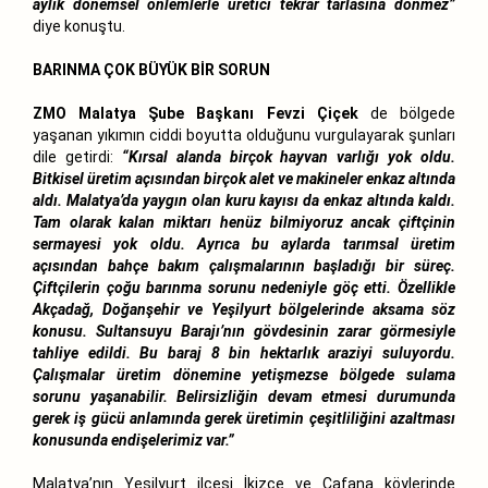
aylık dönemsel önlemlerle üretici tekrar tarlasına dönmez”
diye konuştu.
BARINMA ÇOK BÜYÜK BİR SORUN
ZMO Malatya Şube Başkanı Fevzi Çiçek
de bölgede
yaşanan yıkımın ciddi boyutta olduğunu vurgulayarak şunları
dile getirdi:
“Kırsal alanda birçok hayvan varlığı yok oldu.
Bitkisel üretim açısından birçok alet ve makineler enkaz altında
aldı. Malatya’da yaygın olan kuru kayısı da enkaz altında kaldı.
Tam olarak kalan miktarı henüz bilmiyoruz ancak çiftçinin
sermayesi yok oldu. Ayrıca bu aylarda tarımsal üretim
açısından bahçe bakım çalışmalarının başladığı bir süreç.
Çiftçilerin çoğu barınma sorunu nedeniyle göç etti. Özellikle
Akçadağ, Doğanşehir ve Yeşilyurt bölgelerinde aksama söz
konusu. Sultansuyu Barajı’nın gövdesinin zarar görmesiyle
tahliye edildi. Bu baraj 8 bin hektarlık araziyi suluyordu.
Çalışmalar üretim dönemine yetişmezse bölgede sulama
sorunu yaşanabilir. Belirsizliğin devam etmesi durumunda
gerek iş gücü anlamında gerek üretimin çeşitliliğini azaltması
konusunda endişelerimiz var.”
Malatya’nın Yeşilyurt ilçesi İkizce ve Cafana köylerinde