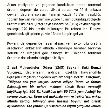
Artan maliyetler ve yaşanan kuraklıktan sonra tarımsal
üretimi deprem de vurdu. Ülkeyi sarsan ve 11 ili enkaza
çeviren deprem sonrası tarımın yüzde 15,5’nin yapıldığı,
toplam hayvan varlığının ise yüzde 15’inin bulunduğu bölgede
üretim riske girdi. Çiftçi Kayıt Sistemi’ne (ÇKS) kayıtlı bölgede
yaklaşık 270 bin üretici bulunuyor. Bu rakam ise Türkiye
genelindeki çiftçilerin yüzde 13’üne karşılık geliyor.
Köylerin de depremde hasar alması ve traktör gibi üretim
araçlarının enkazların altında kalmasıyla beraber barınma
sorunu da çiftçileri göç etmeye itti. Bölgede tarımsal
üretimin risk altında olduğu belirtiliyor.
Ziraat Mühendisleri Odası (ZMO) Başkanı Baki Remzi
Suiçmez,
depremlerin ardından özellikle hayvancılıkla
uğraşan çiftçilerin bölgeden ayrılamadığını belirtti.
Suiçmez,
“Bölgede acil yem ihtiyacı devam ediyor. Tarım ve Orman
Bakanlığı’nın bir sefere mahsus olmak üzere vereceği
büyükbaş için 500 TL, küçükbaş için 50 TL’lik yem desteği bu
sorunu çözemez. Tarım alet makinalarının ve traktörlerin enkaz
altında kaldığı biliniyor ama hasarın boyutu net olarak
açıklanmadı. Öte yandan ÇKS sistemine kayıtlı çiftçilere verilen