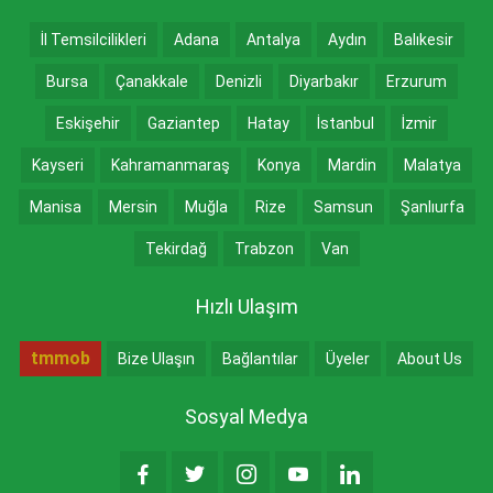
İl Temsilcilikleri
Adana
Antalya
Aydın
Balıkesir
Bursa
Çanakkale
Denizli
Diyarbakır
Erzurum
Eskişehir
Gaziantep
Hatay
İstanbul
İzmir
Kayseri
Kahramanmaraş
Konya
Mardin
Malatya
Manisa
Mersin
Muğla
Rize
Samsun
Şanlıurfa
Tekirdağ
Trabzon
Van
Hızlı Ulaşım
tmmob
Bize Ulaşın
Bağlantılar
Üyeler
About Us
Sosyal Medya