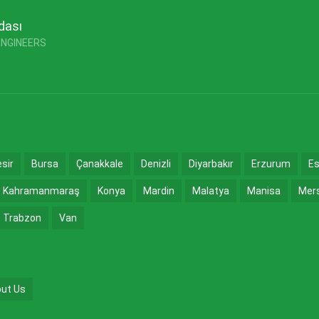
dası
ENGINEERS
esir
Bursa
Çanakkale
Denizli
Diyarbakır
Erzurum
Es
Kahramanmaraş
Konya
Mardin
Malatya
Manisa
Mer
Trabzon
Van
ut Us