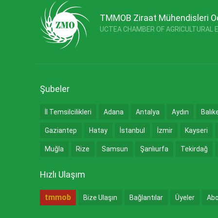
TMMOB Ziraat Mühendisleri O
UCTEA CHAMBER OF AGRICULTURAL 
Şubeler
İl Temsilcilikleri
Adana
Antalya
Aydın
Balık
Gaziantep
Hatay
İstanbul
İzmir
Kayseri
Muğla
Rize
Samsun
Şanlıurfa
Tekirdağ
Hızlı Ulaşım
tmmob
Bize Ulaşın
Bağlantılar
Üyeler
Abo