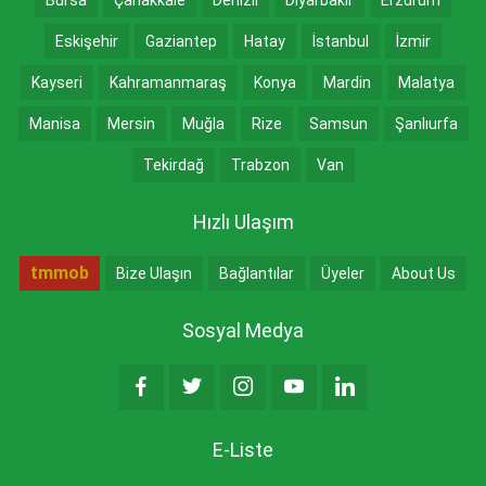
Eskişehir
Gaziantep
Hatay
İstanbul
İzmir
Kayseri
Kahramanmaraş
Konya
Mardin
Malatya
Manisa
Mersin
Muğla
Rize
Samsun
Şanlıurfa
Tekirdağ
Trabzon
Van
Hızlı Ulaşım
tmmob
Bize Ulaşın
Bağlantılar
Üyeler
About Us
Sosyal Medya
E-Liste