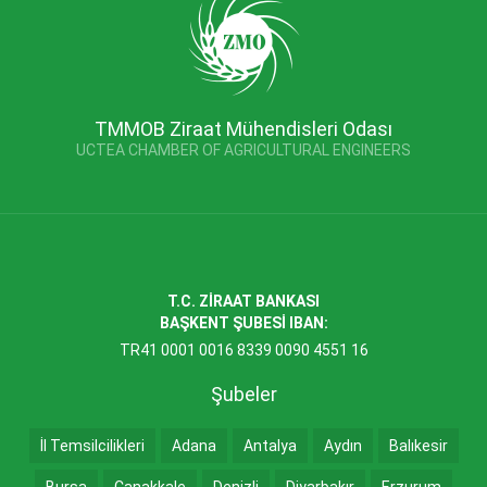
TMMOB Ziraat Mühendisleri Odası
UCTEA CHAMBER OF AGRICULTURAL ENGINEERS
T.C. ZİRAAT BANKASI
BAŞKENT ŞUBESİ IBAN:
TR41 0001 0016 8339 0090 4551 16
Şubeler
İl Temsilcilikleri
Adana
Antalya
Aydın
Balıkesir
Bursa
Çanakkale
Denizli
Diyarbakır
Erzurum