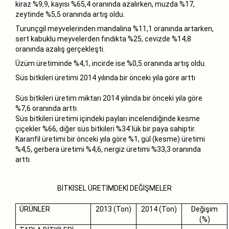
kiraz %9,9, kayısı %65,4 oranında azalırken, muzda %17,
zeytinde %5,5 oranında artış oldu.
Turunçgil meyvelerinden mandalina %11,1 oranında artarken,
sert kabuklu meyvelerden fındıkta %25, cevizde %14,8
oranında azalış gerçekleşti.
Üzüm üretiminde %4,1, incirde ise %0,5 oranında artış oldu.
Süs bitkileri üretimi 2014 yılında bir önceki yıla göre arttı
Süs bitkileri üretim miktarı 2014 yılında bir önceki yıla göre
%7,6 oranında arttı.
Süs bitkileri üretimi içindeki payları incelendiğinde kesme
çiçekler %66, diğer süs bitkileri %34`lük bir paya sahiptir.
Karanfil üretimi bir önceki yıla göre %1, gül (kesme) üretimi
%4,5, gerbera üretimi %4,6, nergiz üretimi %33,3 oranında
arttı.
BİTKİSEL ÜRETİMDEKİ DEĞİŞMELER
ÜRÜNLER
2013 (Ton)
2014 (Ton)
Değişim
(%)