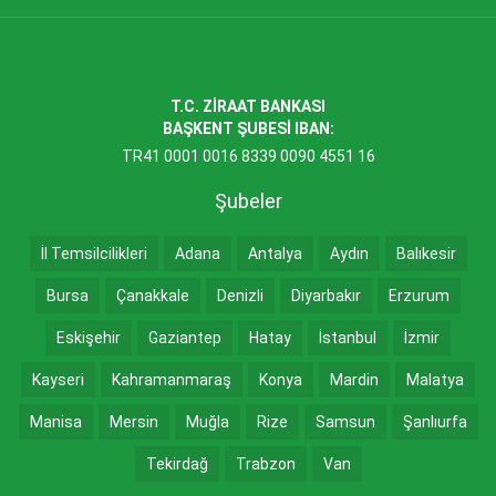
T.C. ZİRAAT BANKASI
BAŞKENT ŞUBESİ IBAN:
TR41 0001 0016 8339 0090 4551 16
Şubeler
İl Temsilcilikleri
Adana
Antalya
Aydın
Balıkesir
Bursa
Çanakkale
Denizli
Diyarbakır
Erzurum
Eskişehir
Gaziantep
Hatay
İstanbul
İzmir
Kayseri
Kahramanmaraş
Konya
Mardin
Malatya
Manisa
Mersin
Muğla
Rize
Samsun
Şanlıurfa
Tekirdağ
Trabzon
Van