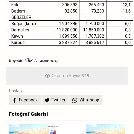
Erik
305.393
265.490
-13,1
Badem
82.850
73.230
-11,6
SEBZELER
Soğan (kuru)
1.904.846
1.790.000
-6,0
Domates
11.820.000
11.850.000
0,3
Kavun
1.699.550
1.707.302
0,5
Karpuz
3.887.324
3.885.617
0,0
Kaynak: TÜİK
, (
25 Aralık 2014)
Okunma Sayısı:
919
Paylaş:
Facebook
Twitter
Whatsapp
Fotoğraf Galerisi