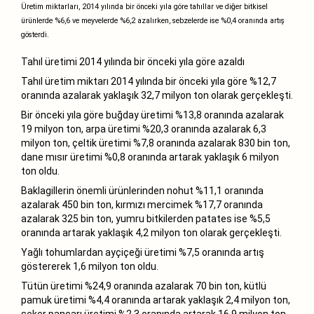
Üretim miktarları, 2014 yılında bir önceki yıla göre tahıllar ve diğer bitkisel
ürünlerde %6,6 ve meyvelerde %6,2 azalırken, sebzelerde ise %0,4 oranında artış
gösterdi.
Tahıl üretimi 2014 yılında bir önceki yıla göre azaldı
Tahıl üretim miktarı 2014 yılında bir önceki yıla göre %12,7
oranında azalarak yaklaşık 32,7 milyon ton olarak gerçekleşti.
Bir önceki yıla göre buğday üretimi %13,8 oranında azalarak
19 milyon ton, arpa üretimi %20,3 oranında azalarak 6,3
milyon ton, çeltik üretimi %7,8 oranında azalarak 830 bin ton,
dane mısır üretimi %0,8 oranında artarak yaklaşık 6 milyon
ton oldu.
Baklagillerin önemli ürünlerinden nohut %11,1 oranında
azalarak 450 bin ton, kırmızı mercimek %17,7 oranında
azalarak 325 bin ton, yumru bitkilerden patates ise %5,5
oranında artarak yaklaşık 4,2 milyon ton olarak gerçekleşti.
Yağlı tohumlardan ayçiçeği üretimi %7,5 oranında artış
göstererek 1,6 milyon ton oldu.
Tütün üretimi %24,9 oranında azalarak 70 bin ton, kütlü
pamuk üretimi %4,4 oranında artarak yaklaşık 2,4 milyon ton,
şeker pancarı üretimi %2,3 oranında artarak 16,9 milyon ton