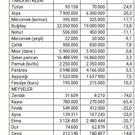
TARLA BİTKİLERİ
Tütün
93.158
70.000
-24,9
Arpa
7.900.000
6.300.000
-20,3
Mercimek (kırmızı)
395.000
325.000
-17,7
Buğday
22.050.000
19.000.000
-13,8
Nohut
506.000
450.000
-11,1
Mercimek (yeşil)
22.000
20.000
-9,1
Çeltik
900.000
830.000
-7,8
Mısır (dane )
5.900.000
5.950.000
0,8
Şeker pancarı
16.488.590
16.860.000
2,3
Pamuk (kütlü)
2.250.000
2.350.000
4,4
Patates
3.948.000
4.166.000
5,5
Ayçiçeği
1.523.000
1.637.900
7,5
Fasulye (kuru)
195.000
215.000
10,3
MEYVELER
Zerdali
31.609
8.210
-74,0
Kayısı
780.000
270.000
-65,4
Fındık
549.000
412.000
-25,0
Ayva
139.311
107.243
-23,0
Elma
3.128.450
2.480.444
-20,7
Dut
74.600
62.879
-15,7
Ceviz
212.140
180.807
-14,8