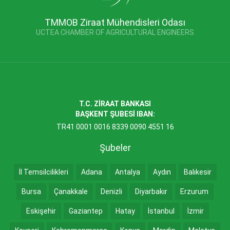
TMMOB Ziraat Mühendisleri Odası
UCTEA CHAMBER OF AGRICULTURAL ENGINEERS
T.C. ZİRAAT BANKASI
BAŞKENT ŞUBESİ IBAN:
TR41 0001 0016 8339 0090 4551 16
Şubeler
İl Temsilcilikleri
Adana
Antalya
Aydın
Balıkesir
Bursa
Çanakkale
Denizli
Diyarbakır
Erzurum
Eskişehir
Gaziantep
Hatay
İstanbul
İzmir