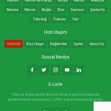
Kayseri
Kahramanmaraş
Konya
Mardin
Malatya
Manisa
Mersin
Muğla
Rize
Samsun
Şanlıurfa
Tekirdağ
Trabzon
Van
Hızlı Ulaşım
tmmob
Bize Ulaşın
Bağlantılar
Üyeler
About Us
Sosyal Medya
E-Liste
Odamız duyurularının düzenli olarak e-posta hesabınıza
gönderilmesini istiyorsanız; Lütfen e-posta adresinizi giriniz.