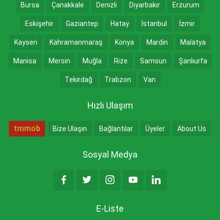
Bursa
Çanakkale
Denizli
Diyarbakır
Erzurum
Eskişehir
Gaziantep
Hatay
İstanbul
İzmir
Kayseri
Kahramanmaraş
Konya
Mardin
Malatya
Manisa
Mersin
Muğla
Rize
Samsun
Şanlıurfa
Tekirdağ
Trabzon
Van
Hızlı Ulaşım
tmmob
Bize Ulaşın
Bağlantılar
Üyeler
About Us
Sosyal Medya
E-Liste