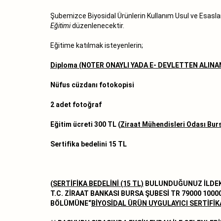
Şubemizce Biyosidal Ürünlerin Kullanım Usul ve Esasla
Eğitimi
düzenlenecektir.
Eğitime katılmak isteyenlerin;
Diploma (NOTER ONAYLI YADA E- DEVLETTEN ALINA
Nüfus cüzdanı fotokopisi
2 adet fotoğraf
Eğitim ücreti 300 TL (
Ziraat Mühendisleri Odası Burs
Sertifika bedelini 15 TL
(
SERTİFİKA BEDELİNİ (15 TL)
BULUNDUĞUNUZ İLDEK
T.C. ZİRAAT BANKASI BURSA ŞUBESİ TR 79000 1000
BÖLÜMÜNE“
BİYOSİDAL ÜRÜN UYGULAYICI SERTİFİK