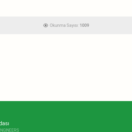
Okunma Sayısı:
1009
dası
ENGINEERS