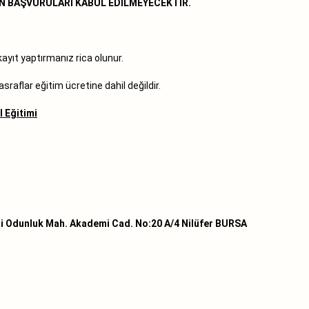
RİN BAŞVURULARI KABUL EDİLMEYECEKTİR.
n kayıt yaptırmanız rica olunur.
raflar eğitim ücretine dahil değildir.
l Eğitimi
i Odunluk Mah. Akademi Cad. No:20 A/4 Nilüfer BURSA