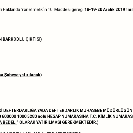
rı Hakkında Yönetmelik‘in 10. Maddesi gereği
18-19-20 Aralık 2019
tari
N BARKODLU ÇIKTISI)
a Şubeye yatırılacak
)
İ DEFTERDARLIĞA YADA DEFTERDARLIK MUHASEBE MÜDÜRLÜĞÜNÜ
0 600000 1000 5280 nolu HESAP NUMARASINA T.C. KİMLİK NUMARASI
A BEDELİ
” OLARAK YATIRILMASI GEREKMEKTEDİR.)