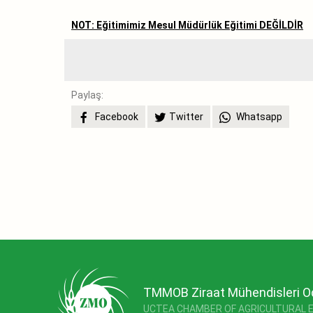
NOT: Eğitimimiz Mesul Müdürlük Eğitimi DEĞİLDİR
Paylaş:
Facebook
Twitter
Whatsapp
TMMOB Ziraat Mühendisleri O
UCTEA CHAMBER OF AGRICULTURAL 