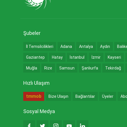
Şubeler
İl Temsilcilikleri
Adana
Antalya
Aydın
Balık
Gaziantep
Hatay
İstanbul
İzmir
Kayseri
Muğla
Rize
Samsun
Şanlıurfa
Tekirdağ
Hızlı Ulaşım
tmmob
Bize Ulaşın
Bağlantılar
Üyeler
Abo
Sosyal Medya