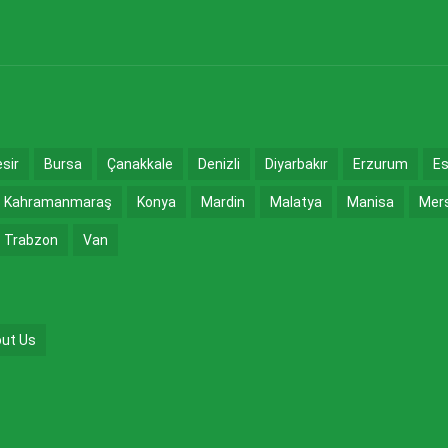
esir
Bursa
Çanakkale
Denizli
Diyarbakır
Erzurum
Es
Kahramanmaraş
Konya
Mardin
Malatya
Manisa
Mer
Trabzon
Van
ut Us