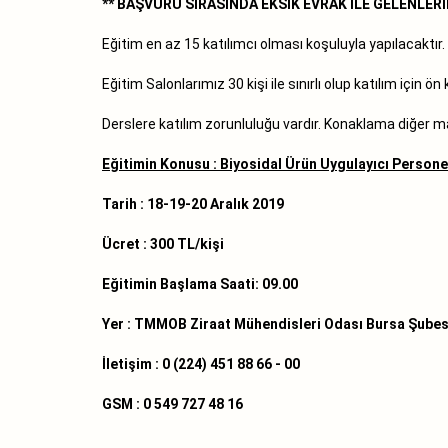
** BAŞVURU SIRASINDA EKSİK EVRAK İLE GELENLE
Eğitim en az 15 katılımcı olması koşuluyla yapılacaktır.
Eğitim Salonlarımız 30 kişi ile sınırlı olup katılım için ö
Derslere katılım zorunluluğu vardır. Konaklama diğer mas
Eğitimin Konusu : Biyosidal Ürün Uygulayıcı Persone
Tarih : 18-19-20 Aralık 2019
Ücret : 300 TL/kişi
Eğitimin Başlama Saati: 09.00
Yer : TMMOB Ziraat Mühendisleri Odası Bursa Şubes
İletişim : 0 (224) 451 88 66 - 00
GSM : 0 549 727 48 16