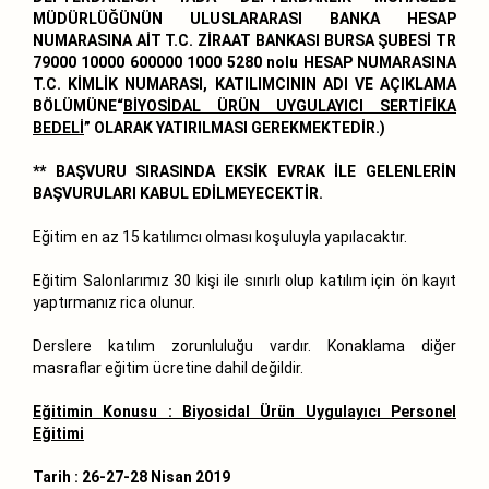
MÜDÜRLÜĞÜNÜN ULUSLARARASI BANKA HESAP
NUMARASINA AİT T.C. ZİRAAT BANKASI BURSA ŞUBESİ TR
79000 10000 600000 1000 5280 nolu HESAP NUMARASINA
T.C. KİMLİK NUMARASI, KATILIMCININ ADI VE AÇIKLAMA
BÖLÜMÜNE“
BİYOSİDAL ÜRÜN UYGULAYICI SERTİFİKA
BEDELİ
” OLARAK YATIRILMASI GEREKMEKTEDİR.)
** BAŞVURU SIRASINDA EKSİK EVRAK İLE GELENLERİN
BAŞVURULARI KABUL EDİLMEYECEKTİR.
Eğitim en az 15 katılımcı olması koşuluyla yapılacaktır.
Eğitim Salonlarımız 30 kişi ile sınırlı olup katılım için ön kayıt
yaptırmanız rica olunur.
Derslere katılım zorunluluğu vardır. Konaklama diğer
masraflar eğitim ücretine dahil değildir.
Eğitimin Konusu : Biyosidal Ürün Uygulayıcı Personel
Eğitimi
Tarih : 26-27-28 Nisan 2019