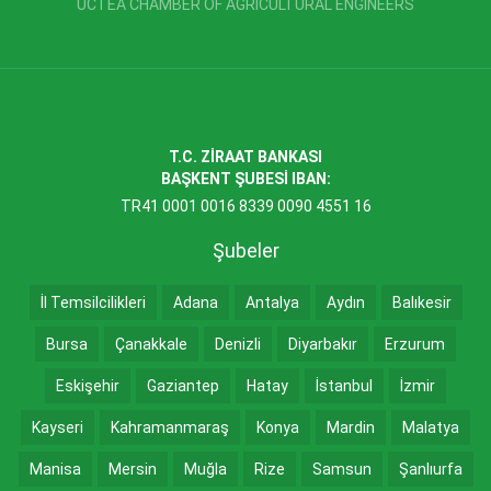
UCTEA CHAMBER OF AGRICULTURAL ENGINEERS
T.C. ZİRAAT BANKASI
BAŞKENT ŞUBESİ IBAN:
TR41 0001 0016 8339 0090 4551 16
Şubeler
İl Temsilcilikleri
Adana
Antalya
Aydın
Balıkesir
Bursa
Çanakkale
Denizli
Diyarbakır
Erzurum
Eskişehir
Gaziantep
Hatay
İstanbul
İzmir
Kayseri
Kahramanmaraş
Konya
Mardin
Malatya
Manisa
Mersin
Muğla
Rize
Samsun
Şanlıurfa