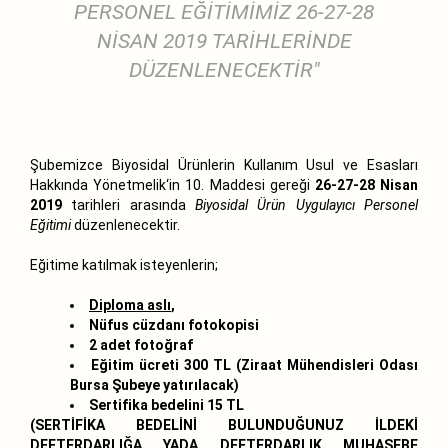
PERSONEL EĞİTİMİMİZ 26-27-28
NİSAN 2019 TARİHLERİNDE
DÜZENLENECEKTİR"
Şubemizce Biyosidal Ürünlerin Kullanım Usul ve Esasları
Hakkında Yönetmelik‘in 10. Maddesi gereği
26-27-28 Nisan
2019
tarihleri arasında
Biyosidal Ürün Uygulayıcı Personel
Eğitimi
düzenlenecektir.
Eğitime katılmak isteyenlerin;
Diploma aslı
,
Nüfus cüzdanı fotokopisi
2 adet fotoğraf
Eğitim ücreti 300 TL (Ziraat Mühendisleri Odası
Bursa Şubeye yatırılacak)
Sertifika bedelini 15 TL
(SERTİFİKA BEDELİNİ BULUNDUĞUNUZ İLDEKİ
DEFTERDARLIĞA YADA DEFTERDARLIK MUHASEBE