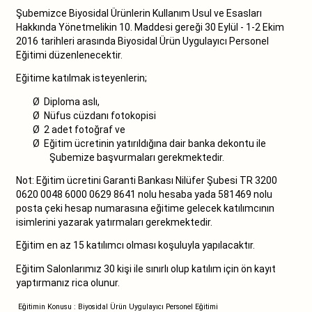
Şubemizce Biyosidal Ürünlerin Kullanım Usul ve Esasları
Hakkında Yönetmelikin 10. Maddesi gereği 30 Eylül - 1-2 Ekim
2016 tarihleri arasında Biyosidal Ürün Uygulayıcı Personel
Eğitimi düzenlenecektir.
Eğitime katılmak isteyenlerin;
Ø
Diploma aslı,
Ø
Nüfus cüzdanı fotokopisi
Ø
2 adet fotoğraf ve
Ø
Eğitim ücretinin yatırıldığına dair banka dekontu ile
Şubemize başvurmaları gerekmektedir.
Not: Eğitim ücretini Garanti Bankası Nilüfer Şubesi TR 3200
0620 0048 6000 0629 8641 nolu hesaba yada 581469 nolu
posta çeki hesap numarasına eğitime gelecek katılımcının
isimlerini yazarak yatırmaları gerekmektedir.
Eğitim en az 15 katılımcı olması koşuluyla yapılacaktır.
Eğitim Salonlarımız 30 kişi ile sınırlı olup katılım için ön kayıt
yaptırmanız rica olunur.
Eğitimin Konusu : Biyosidal Ürün Uygulayıcı Personel Eğitimi