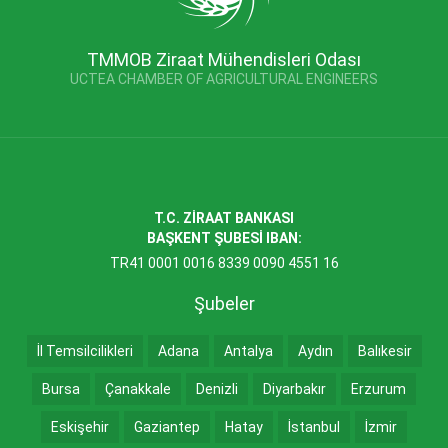
TMMOB Ziraat Mühendisleri Odası
UCTEA CHAMBER OF AGRICULTURAL ENGINEERS
T.C. ZİRAAT BANKASI
BAŞKENT ŞUBESİ IBAN:
TR41 0001 0016 8339 0090 4551 16
Şubeler
İl Temsilcilikleri
Adana
Antalya
Aydın
Balıkesir
Bursa
Çanakkale
Denizli
Diyarbakır
Erzurum
Eskişehir
Gaziantep
Hatay
İstanbul
İzmir