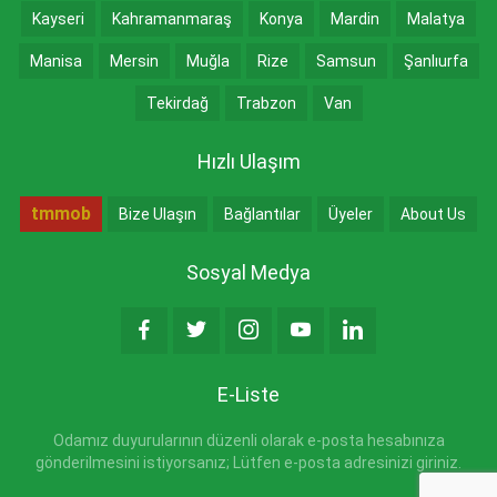
Kayseri
Kahramanmaraş
Konya
Mardin
Malatya
Manisa
Mersin
Muğla
Rize
Samsun
Şanlıurfa
Tekirdağ
Trabzon
Van
Hızlı Ulaşım
tmmob
Bize Ulaşın
Bağlantılar
Üyeler
About Us
Sosyal Medya
E-Liste
Odamız duyurularının düzenli olarak e-posta hesabınıza
gönderilmesini istiyorsanız; Lütfen e-posta adresinizi giriniz.