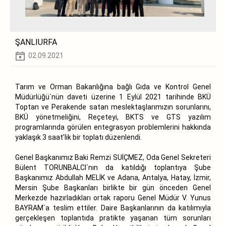
ŞANLIURFA
02.09.2021
Tarım ve Orman Bakanlığına bağlı Gıda ve Kontrol Genel
Müdürlüğü`nün daveti üzerine 1 Eylül 2021 tarihinde BKÜ
Toptan ve Perakende satan meslektaşlarımızın sorunlarını,
BKÜ yönetmeliğini, Reçeteyi, BKTS ve GTS yazılım
programlarında görülen entegrasyon problemlerini hakkında
yaklaşık 3 saat’lik bir toplatı düzenlendi.
Genel Başkanımız Baki Remzi SUİÇMEZ, Oda Genel Sekreteri
Bülent TORUNBALCI`nın da katıldığı toplantıya Şube
Başkanımız Abdullah MELİK ve Adana, Antalya, Hatay, İzmir,
Mersin Şube Başkanları birlikte bir gün önceden Genel
Merkezde hazırladıkları ortak raporu Genel Müdür V. Yunus
BAYRAM`a teslim ettiler. Daire Başkanlarının da katılımıyla
gerçekleşen toplantıda pratikte yaşanan tüm sorunları