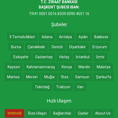
T.C. ZİRAAT BANKASI
BAŞKENT ŞUBESİ IBAN:
TR41 0001 0016 8339 0090 4551 16
Şubeler
İl Temsilcilikleri
Adana
Antalya
Aydın
Balıkesir
Bursa
Çanakkale
Denizli
Diyarbakır
Erzurum
Eskişehir
Gaziantep
Hatay
İstanbul
İzmir
Kayseri
Kahramanmaraş
Konya
Mardin
Malatya
Manisa
Mersin
Muğla
Rize
Samsun
Şanlıurfa
Tekirdağ
Trabzon
Van
Hızlı Ulaşım
tmmob
Bize Ulaşın
Bağlantılar
Üyeler
About Us