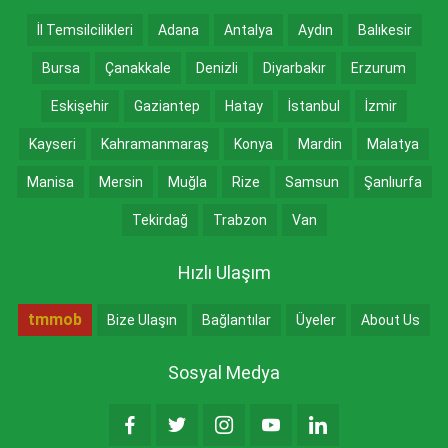
İl Temsilcilikleri
Adana
Antalya
Aydın
Balıkesir
Bursa
Çanakkale
Denizli
Diyarbakır
Erzurum
Eskişehir
Gaziantep
Hatay
İstanbul
İzmir
Kayseri
Kahramanmaraş
Konya
Mardin
Malatya
Manisa
Mersin
Muğla
Rize
Samsun
Şanlıurfa
Tekirdağ
Trabzon
Van
Hızlı Ulaşım
tmmob
Bize Ulaşın
Bağlantılar
Üyeler
About Us
Sosyal Medya