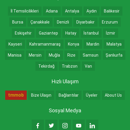
İl Temsilcilikleri
Adana
Antalya
Aydın
Balıkesir
Bursa
Çanakkale
Denizli
Diyarbakır
Erzurum
Eskişehir
Gaziantep
Hatay
İstanbul
İzmir
Kayseri
Kahramanmaraş
Konya
Mardin
Malatya
Manisa
Mersin
Muğla
Rize
Samsun
Şanlıurfa
Tekirdağ
Trabzon
Van
Hızlı Ulaşım
tmmob
Bize Ulaşın
Bağlantılar
Üyeler
About Us
Sosyal Medya